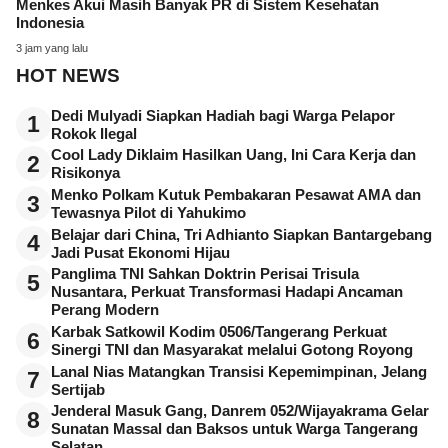
Menkes Akui Masih Banyak PR di Sistem Kesehatan
Indonesia
3 jam yang lalu
HOT NEWS
Dedi Mulyadi Siapkan Hadiah bagi Warga Pelapor
1
Rokok Ilegal
Cool Lady Diklaim Hasilkan Uang, Ini Cara Kerja dan
2
Risikonya
Menko Polkam Kutuk Pembakaran Pesawat AMA dan
3
Tewasnya Pilot di Yahukimo
Belajar dari China, Tri Adhianto Siapkan Bantargebang
4
Jadi Pusat Ekonomi Hijau
Panglima TNI Sahkan Doktrin Perisai Trisula
5
Nusantara, Perkuat Transformasi Hadapi Ancaman
Perang Modern
Karbak Satkowil Kodim 0506/Tangerang Perkuat
6
Sinergi TNI dan Masyarakat melalui Gotong Royong
Lanal Nias Matangkan Transisi Kepemimpinan, Jelang
7
Sertijab
Jenderal Masuk Gang, Danrem 052/Wijayakrama Gelar
8
Sunatan Massal dan Baksos untuk Warga Tangerang
Selatan