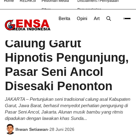
Home
REDAKSI
Pedoman Media
Disclaimers / Pernyataan
#
Bandung
Bekasi
Jakarta
Nasional
News
TNI
Siber
Penyangkalan
Berita
Opini
Artikel
Foto
Poli
Beranda
Budaya
/
Calung Garut
Hipnotis Pengunjung,
Pasar Seni Ancol
Disesaki Penonton
JAKARTA – Pertunjukan seni tradisional calung asal Kabupaten
Garut, Jawa Barat, berhasil menyedot perhatian pengunjung di
Pasar Seni Ancol, Jakarta. Alunan musik bambu yang ritmis
dipadukan dengan lawakan khas Sunda...
Ihwan Setiawan
-
28 Juni 2026