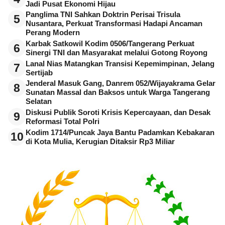
Jadi Pusat Ekonomi Hijau
Panglima TNI Sahkan Doktrin Perisai Trisula
5
Nusantara, Perkuat Transformasi Hadapi Ancaman
Perang Modern
Karbak Satkowil Kodim 0506/Tangerang Perkuat
6
Sinergi TNI dan Masyarakat melalui Gotong Royong
Lanal Nias Matangkan Transisi Kepemimpinan, Jelang
7
Sertijab
Jenderal Masuk Gang, Danrem 052/Wijayakrama Gelar
8
Sunatan Massal dan Baksos untuk Warga Tangerang
Selatan
Diskusi Publik Soroti Krisis Kepercayaan, dan Desak
9
Reformasi Total Polri
Kodim 1714/Puncak Jaya Bantu Padamkan Kebakaran
10
di Kota Mulia, Kerugian Ditaksir Rp3 Miliar