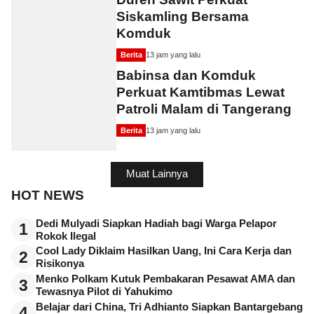
Siskamling Bersama
Komduk
Berita
13 jam yang lalu
Babinsa dan Komduk
Perkuat Kamtibmas Lewat
Patroli Malam di Tangerang
Berita
13 jam yang lalu
Muat Lainnya
HOT NEWS
Dedi Mulyadi Siapkan Hadiah bagi Warga Pelapor
1
Rokok Ilegal
Cool Lady Diklaim Hasilkan Uang, Ini Cara Kerja dan
2
Risikonya
Menko Polkam Kutuk Pembakaran Pesawat AMA dan
3
Tewasnya Pilot di Yahukimo
Belajar dari China, Tri Adhianto Siapkan Bantargebang
4