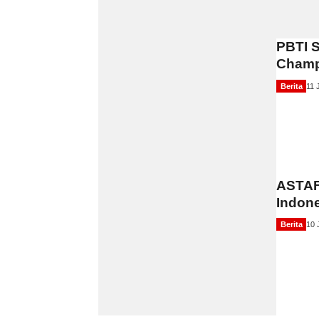
PBTI S
Champi
Berita
11 
ASTAF
Indone
Berita
10 