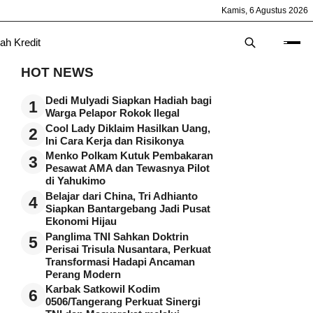
Kamis, 6 Agustus 2026
ah Kredit
HOT NEWS
Dedi Mulyadi Siapkan Hadiah bagi
1
Warga Pelapor Rokok Ilegal
Cool Lady Diklaim Hasilkan Uang,
2
Ini Cara Kerja dan Risikonya
Menko Polkam Kutuk Pembakaran
3
Pesawat AMA dan Tewasnya Pilot
di Yahukimo
Belajar dari China, Tri Adhianto
4
Siapkan Bantargebang Jadi Pusat
Ekonomi Hijau
Panglima TNI Sahkan Doktrin
5
Perisai Trisula Nusantara, Perkuat
Transformasi Hadapi Ancaman
Perang Modern
Karbak Satkowil Kodim
6
0506/Tangerang Perkuat Sinergi