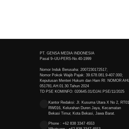
PT. GENSA MEDIA INDONESIA
Pasal 9–UU-PERS-No.40-1999
Nomor Induk Berusaha: 2007230172517;
Nomor Pokok Wajib Pajak: 39.678.081.9-407.000;
Keputusan Menteri Hukum dan Ham RI: NOMOR AH
051781.AH.01.30.Tahun 2024
TD PSE KOMINFO: 020645.01/DJAI.PSE/11/2025
Kantor Redaksi: Jl. Kusuma Utara X No 2, RT0
RW016, Kelurahan Duren Jaya, Kecamatan
Bekasi Timur, Kota Bekasi, Jawa Barat.
Phone : +62 838 3347 4553
Whatsapp : +62 838 3347 4553