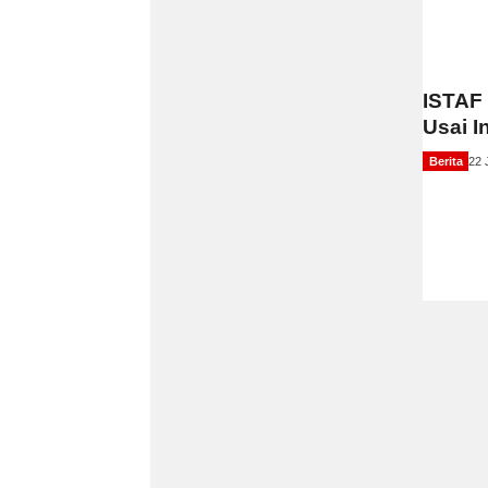
ISTAF 
Usai I
Berita
22 