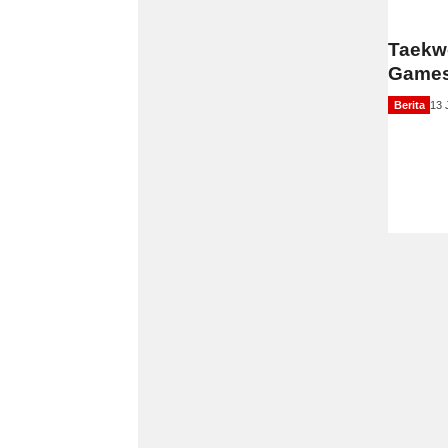
Taekw
Games 
Berita
13 