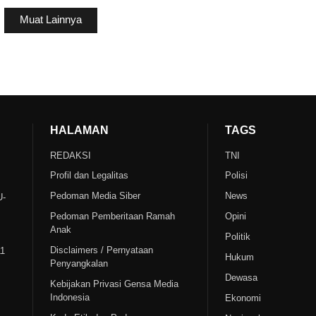
Muat Lainnya
HALAMAN
TAGS
REDAKSI
TNI
Profil dan Legalitas
Polisi
Pedoman Media Siber
News
U-
Pedoman Pemberitaan Ramah
Opini
Anak
Politik
Disclaimers / Pernyataan
11
Hukum
Penyangkalan
Dewasa
Kebijakan Privasi Gensa Media
Indonesia
Ekonomi