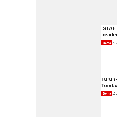
ISTAF 
Inside
Berita
20 
Turunk
Tembu
Berita
15 