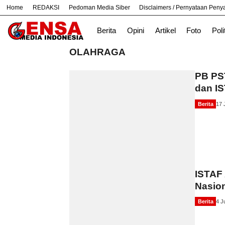
Home
REDAKSI
Pedoman Media Siber
Disclaimers / Pernyataan Pen
#
Jabar
Nasional
News
TNI
Berita
Opini
Artikel
Foto
Poli
OLAHRAGA
PB PS
dan IS
Berita
17 
ISTAF 
Nasion
Berita
4 J