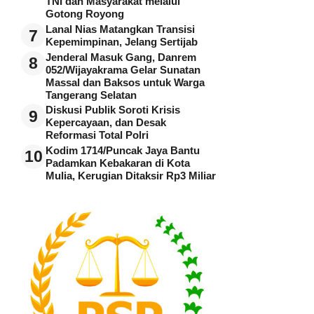
TNI dan Masyarakat melalui
Gotong Royong
Lanal Nias Matangkan Transisi
7
Kepemimpinan, Jelang Sertijab
Jenderal Masuk Gang, Danrem
8
052/Wijayakrama Gelar Sunatan
Massal dan Baksos untuk Warga
Tangerang Selatan
Diskusi Publik Soroti Krisis
9
Kepercayaan, dan Desak
Reformasi Total Polri
Kodim 1714/Puncak Jaya Bantu
10
Padamkan Kebakaran di Kota
Mulia, Kerugian Ditaksir Rp3 Miliar