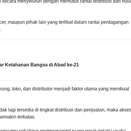
secara menyeluruh dengan memutus rantai distribusi dari hulu
er, maupun pihak lain yang terlibat dalam rantai perdagangan
.
ar Ketahanan Bangsa di Abad ke-21
arung, toko, dan distributor menjadi faktor utama yang membuat
ak lagi tersedia di tingkat distribusi dan penjualan, maka akse
semakin terbatas.
t konsumsi sekaligus mempersempit ruang gerak pelaku usaha