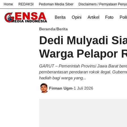
Home
REDAKSI
Pedoman Media Siber
Disclaimers / Pernyataan Pen
#
Bandung
Bekasi
Hukum
Nasiona
Berita
Opini
Artikel
Foto
Poli
Beranda
Berita
/
Dedi Mulyadi Si
Warga Pelapor R
GARUT – Pemerintah Provinsi Jawa Barat ber
pemberantasan peredaran rokok ilegal. Guber
hadiah bagi warga yang...
Firman Ugm
-
1 Juli 2026