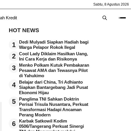
Sabtu, 8 Agustus 2026
ah Kredit
HOT NEWS
Dedi Mulyadi Siapkan Hadiah bagi
1
Warga Pelapor Rokok Ilegal
Cool Lady Diklaim Hasilkan Uang,
2
Ini Cara Kerja dan Risikonya
Menko Polkam Kutuk Pembakaran
3
Pesawat AMA dan Tewasnya Pilot
di Yahukimo
Belajar dari China, Tri Adhianto
4
Siapkan Bantargebang Jadi Pusat
Ekonomi Hijau
Panglima TNI Sahkan Doktrin
5
Perisai Trisula Nusantara, Perkuat
Transformasi Hadapi Ancaman
Perang Modern
Karbak Satkowil Kodim
6
0506/Tangerang Perkuat Sinergi