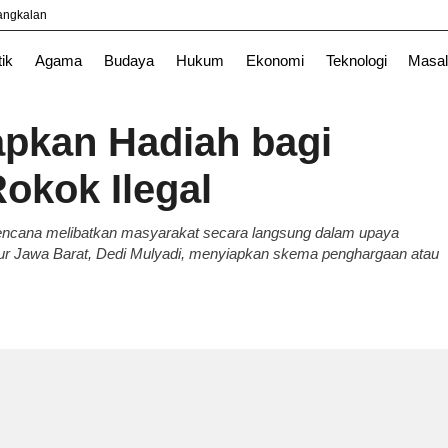
yangkalan
l
News
TNI
tik
Agama
Budaya
Hukum
Ekonomi
Teknologi
Masal
apkan Hadiah bagi
okok Ilegal
encana melibatkan masyarakat secara langsung dalam upaya
nur Jawa Barat, Dedi Mulyadi, menyiapkan skema penghargaan atau