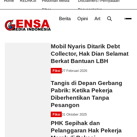
Home
REDAKSI
Pedoman Media
Disclaimers / Pernyataan
#
Bekasi
Nasional
News
Purwakarta
TNI
Siber
Penyangkalan
Berita
Opini
Artikel
Foto
Poli
Fiksi
Mobil Nyaris Ditarik Debt
Collector, Hak Dian Selamat
Berkat Bantuan LBH
Fiksi
27 Februari 2026
Tangis di Depan Gerbang
Pabrik: Ketika Pekerja
Diberhentikan Tanpa
Pesangon
Fiksi
31 Oktober 2025
PHK Sepihak dan
Pelanggaran Hak Pekerja