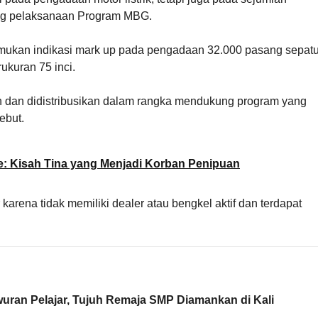
ung pelaksanaan Program MBG.
mukan indikasi mark up pada pengadaan 32.000 pasang sepatu
rukuran 75 inci.
kan dan didistribusikan dalam rangka mendukung program yang
ebut.
e: Kisah Tina yang Menjadi Korban Penipuan
arena tidak memiliki dealer atau bengkel aktif dan terdapat
uran Pelajar, Tujuh Remaja SMP Diamankan di Kali