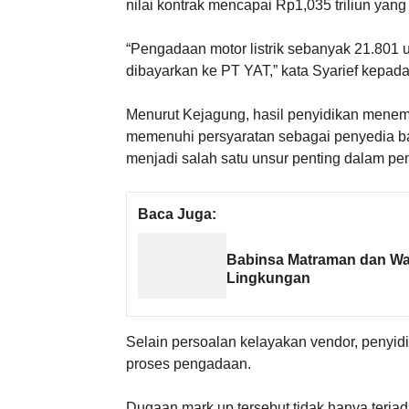
nilai kontrak mencapai Rp1,035 triliun yan
“Pengadaan motor listrik sebanyak 21.801 u
dibayarkan ke PT YAT,” kata Syarief kepada
Menurut Kejagung, hasil penyidikan menem
memenuhi persyaratan sebagai penyedia bar
menjadi salah satu unsur penting dalam p
Baca Juga:
Babinsa Matraman dan War
Lingkungan
Selain persoalan kelayakan vendor, peny
proses pengadaan.
Dugaan mark up tersebut tidak hanya terjad