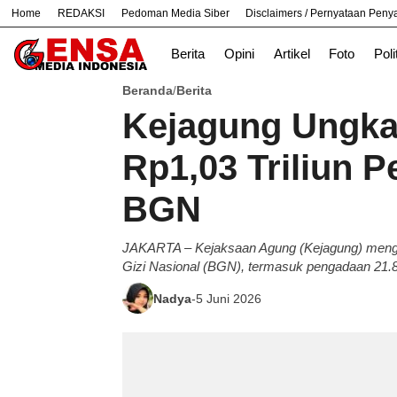
Home
REDAKSI
Pedoman Media Siber
Disclaimers / Pernyataan Pen
#
Bekasi
Hukum
Nasional
News
Berita
Opini
Artikel
Foto
Poli
Beranda
Berita
/
Kejagung Ungka
Rp1,03 Triliun P
BGN
JAKARTA – Kejaksaan Agung (Kejagung) mengu
Gizi Nasional (BGN), termasuk pengadaan 21.801 u
Nadya
-
5 Juni 2026