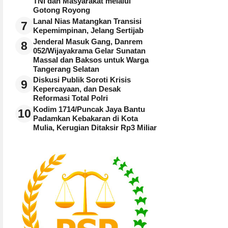
TNI dan Masyarakat melalui
Gotong Royong
Lanal Nias Matangkan Transisi
7
Kepemimpinan, Jelang Sertijab
Jenderal Masuk Gang, Danrem
8
052/Wijayakrama Gelar Sunatan
Massal dan Baksos untuk Warga
Tangerang Selatan
Diskusi Publik Soroti Krisis
9
Kepercayaan, dan Desak
Reformasi Total Polri
Kodim 1714/Puncak Jaya Bantu
10
Padamkan Kebakaran di Kota
Mulia, Kerugian Ditaksir Rp3 Miliar