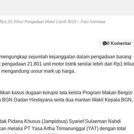
1,03 Triliun Pengadaan Motor Listrik BGN – Foto Istimewa
0 Komentar
 mengungkap sejumlah kejanggalan dalam pengadaan barang
engadaan 21.801 unit motor listrik senilai lebih dari Rp1 triliu
n mengandung unsur mark up harga.
dikan kasus dugaan korupsi tata kelola Program Makan Bergizi
a BGN Dadan Hindayana serta dua mantan Wakil Kepala BGN,
ndak Pidana Khusus (Jampidsus) Syarief Sulaeman Nahdi
kan melalui PT Yasa Artha Trimanunggal (YAT) dengan total