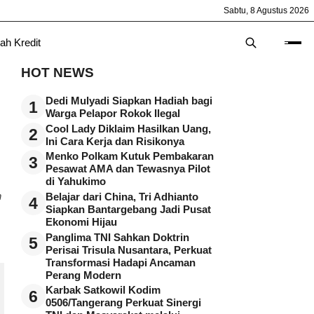
Sabtu, 8 Agustus 2026
ah Kredit
HOT NEWS
Dedi Mulyadi Siapkan Hadiah bagi
1
Warga Pelapor Rokok Ilegal
Cool Lady Diklaim Hasilkan Uang,
2
Ini Cara Kerja dan Risikonya
Menko Polkam Kutuk Pembakaran
3
Pesawat AMA dan Tewasnya Pilot
di Yahukimo
n
Belajar dari China, Tri Adhianto
4
Siapkan Bantargebang Jadi Pusat
Ekonomi Hijau
Panglima TNI Sahkan Doktrin
5
Perisai Trisula Nusantara, Perkuat
Transformasi Hadapi Ancaman
Perang Modern
Karbak Satkowil Kodim
6
0506/Tangerang Perkuat Sinergi