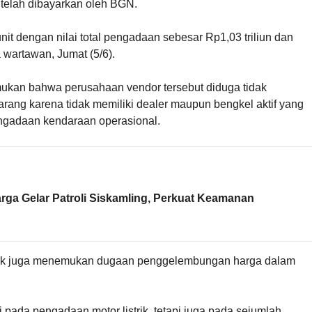
g telah dibayarkan oleh BGN.
nit dengan nilai total pengadaan sebesar Rp1,03 triliun dan
 wartawan, Jumat (5/6).
ukan bahwa perusahaan vendor tersebut diduga tidak
ang karena tidak memiliki dealer maupun bengkel aktif yang
engadaan kendaraan operasional.
ga Gelar Patroli Siskamling, Perkuat Keamanan
idik juga menemukan dugaan penggelembungan harga dalam
i pada pengadaan motor listrik, tetapi juga pada sejumlah