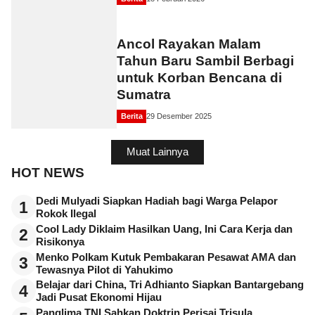
Ancol Rayakan Malam
Tahun Baru Sambil Berbagi
untuk Korban Bencana di
Sumatra
Berita
29 Desember 2025
Muat Lainnya
HOT NEWS
Dedi Mulyadi Siapkan Hadiah bagi Warga Pelapor
1
Rokok Ilegal
Cool Lady Diklaim Hasilkan Uang, Ini Cara Kerja dan
2
Risikonya
Menko Polkam Kutuk Pembakaran Pesawat AMA dan
3
Tewasnya Pilot di Yahukimo
Belajar dari China, Tri Adhianto Siapkan Bantargebang
4
Jadi Pusat Ekonomi Hijau
Panglima TNI Sahkan Doktrin Perisai Trisula