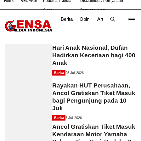
Home
REDAKSI
Pedoman Media
Disclaimers / Pernyataan
#
Bekasi
Nasional
News
OLAHRAGA
TNI
Siber
Penyangkalan
Berita
Opini
Artikel
Foto
Poli
Ancol
Hari Anak Nasional, Dufan
Hadirkan Keceriaan bagi 400
Anak
Berita
25 Juli 2026
Rayakan HUT Perusahaan,
Ancol Gratiskan Tiket Masuk
bagi Pengunjung pada 10
Juli
Berita
7 Juli 2026
Ancol Gratiskan Tiket Masuk
Kendaraan Motor Yamaha