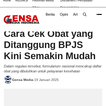
Home
REDAKSI
Pedoman Media
Disclaimers / Pernyataan
#
Bekasi
Nasional
News
Purwakarta
TNI
Siber
Penyangkalan
Berita
Opini
Artikel
Foto
Poli
Beranda
Produk
/
Cara Cek Obat yang
Ditanggung BPJS
Kini Semakin Mudah
Dalam regulasi tersebut, formularium nasional mencakup daftar
obat yang dibutuhkan untuk pelayanan kesehatan
Gensa Media
-
19 Januari 2025