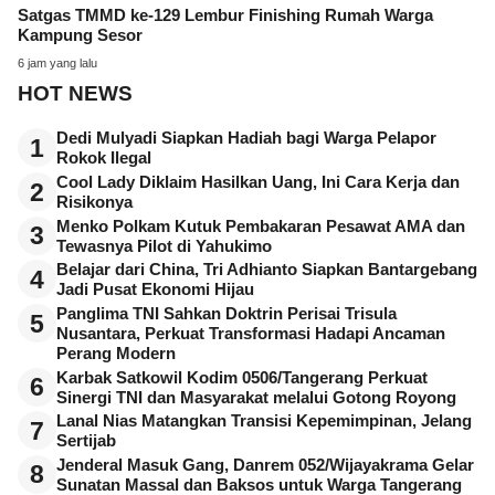
Satgas TMMD ke-129 Lembur Finishing Rumah Warga
Kampung Sesor
6 jam yang lalu
HOT NEWS
Dedi Mulyadi Siapkan Hadiah bagi Warga Pelapor
1
Rokok Ilegal
Cool Lady Diklaim Hasilkan Uang, Ini Cara Kerja dan
2
Risikonya
Menko Polkam Kutuk Pembakaran Pesawat AMA dan
3
Tewasnya Pilot di Yahukimo
Belajar dari China, Tri Adhianto Siapkan Bantargebang
4
Jadi Pusat Ekonomi Hijau
Panglima TNI Sahkan Doktrin Perisai Trisula
5
Nusantara, Perkuat Transformasi Hadapi Ancaman
Perang Modern
Karbak Satkowil Kodim 0506/Tangerang Perkuat
6
Sinergi TNI dan Masyarakat melalui Gotong Royong
Lanal Nias Matangkan Transisi Kepemimpinan, Jelang
7
Sertijab
Jenderal Masuk Gang, Danrem 052/Wijayakrama Gelar
8
Sunatan Massal dan Baksos untuk Warga Tangerang