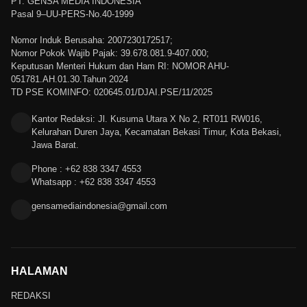
PT. GENSA MEDIA INDONESIA
Pasal 9–UU-PERS-No.40-1999
Nomor Induk Berusaha: 2007230172517;
Nomor Pokok Wajib Pajak: 39.678.081.9-407.000;
Keputusan Menteri Hukum dan Ham RI: NOMOR AHU-
051781.AH.01.30.Tahun 2024
TD PSE KOMINFO: 020645.01/DJAI.PSE/11/2025
Kantor Redaksi: Jl. Kusuma Utara X No 2, RT011 RW016,
Kelurahan Duren Jaya, Kecamatan Bekasi Timur, Kota Bekasi,
Jawa Barat.
Phone : +62 838 3347 4553
Whatsapp : +62 838 3347 4553
gensamediaindonesia@gmail.com
HALAMAN
REDAKSI