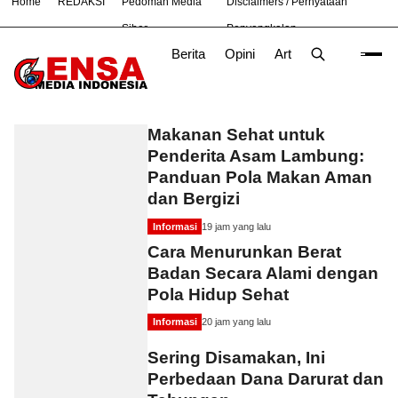
Home
REDAKSI
Pedoman Media
Disclaimers / Pernyataan
#
Bekasi
Hukum
Nasional
News
TNI
Siber
Penyangkalan
Berita
Opini
Artikel
Foto
Poli
Gensa Media
Makanan Sehat untuk
Penderita Asam Lambung:
Panduan Pola Makan Aman
dan Bergizi
Informasi
19 jam yang lalu
Cara Menurunkan Berat
Badan Secara Alami dengan
Pola Hidup Sehat
Informasi
20 jam yang lalu
Sering Disamakan, Ini
Perbedaan Dana Darurat dan