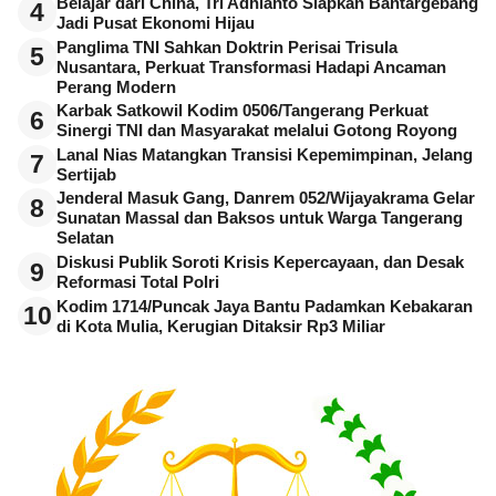
Belajar dari China, Tri Adhianto Siapkan Bantargebang
4
Jadi Pusat Ekonomi Hijau
Panglima TNI Sahkan Doktrin Perisai Trisula
5
Nusantara, Perkuat Transformasi Hadapi Ancaman
Perang Modern
Karbak Satkowil Kodim 0506/Tangerang Perkuat
6
Sinergi TNI dan Masyarakat melalui Gotong Royong
Lanal Nias Matangkan Transisi Kepemimpinan, Jelang
7
Sertijab
Jenderal Masuk Gang, Danrem 052/Wijayakrama Gelar
8
Sunatan Massal dan Baksos untuk Warga Tangerang
Selatan
Diskusi Publik Soroti Krisis Kepercayaan, dan Desak
9
Reformasi Total Polri
Kodim 1714/Puncak Jaya Bantu Padamkan Kebakaran
10
di Kota Mulia, Kerugian Ditaksir Rp3 Miliar