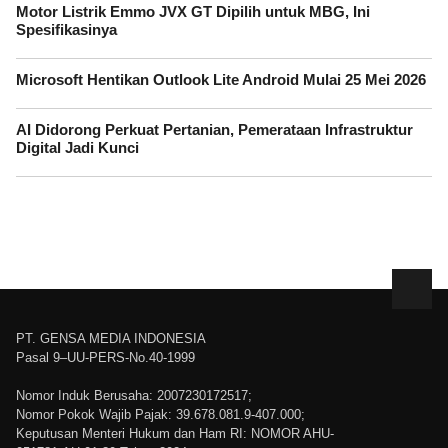
Motor Listrik Emmo JVX GT Dipilih untuk MBG, Ini
Spesifikasinya
Microsoft Hentikan Outlook Lite Android Mulai 25 Mei 2026
AI Didorong Perkuat Pertanian, Pemerataan Infrastruktur
Digital Jadi Kunci
PT. GENSA MEDIA INDONESIA
Pasal 9–UU-PERS-No.40-1999
Nomor Induk Berusaha: 2007230172517;
Nomor Pokok Wajib Pajak: 39.678.081.9-407.000;
Keputusan Menteri Hukum dan Ham RI: NOMOR AHU-