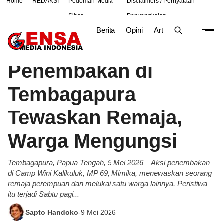
Home
REDAKSI
Pedoman Media
Disclaimers / Pernyataan
#
Nasional
News
TNI
Siber
Penyangkalan
Berita
Opini
Artikel
Foto
Poli
Beranda
Berita
/
Penembakan di
Tembagapura
Tewaskan Remaja,
Warga Mengungsi
Tembagapura, Papua Tengah, 9 Mei 2026 – Aksi penembakan
di Camp Wini Kalikuluk, MP 69, Mimika, menewaskan seorang
remaja perempuan dan melukai satu warga lainnya. Peristiwa
itu terjadi Sabtu pagi...
Sapto Handoko
-
9 Mei 2026