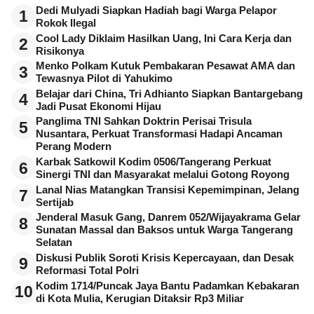
Dedi Mulyadi Siapkan Hadiah bagi Warga Pelapor
1
Rokok Ilegal
Cool Lady Diklaim Hasilkan Uang, Ini Cara Kerja dan
2
Risikonya
Menko Polkam Kutuk Pembakaran Pesawat AMA dan
3
Tewasnya Pilot di Yahukimo
Belajar dari China, Tri Adhianto Siapkan Bantargebang
4
Jadi Pusat Ekonomi Hijau
Panglima TNI Sahkan Doktrin Perisai Trisula
5
Nusantara, Perkuat Transformasi Hadapi Ancaman
Perang Modern
Karbak Satkowil Kodim 0506/Tangerang Perkuat
6
Sinergi TNI dan Masyarakat melalui Gotong Royong
Lanal Nias Matangkan Transisi Kepemimpinan, Jelang
7
Sertijab
Jenderal Masuk Gang, Danrem 052/Wijayakrama Gelar
8
Sunatan Massal dan Baksos untuk Warga Tangerang
Selatan
Diskusi Publik Soroti Krisis Kepercayaan, dan Desak
9
Reformasi Total Polri
Kodim 1714/Puncak Jaya Bantu Padamkan Kebakaran
10
di Kota Mulia, Kerugian Ditaksir Rp3 Miliar