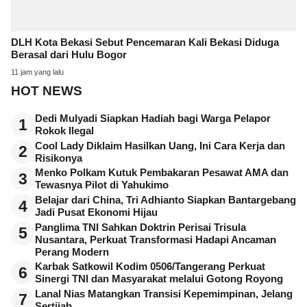
DLH Kota Bekasi Sebut Pencemaran Kali Bekasi Diduga
Berasal dari Hulu Bogor
11 jam yang lalu
HOT NEWS
Dedi Mulyadi Siapkan Hadiah bagi Warga Pelapor
1
Rokok Ilegal
Cool Lady Diklaim Hasilkan Uang, Ini Cara Kerja dan
2
Risikonya
Menko Polkam Kutuk Pembakaran Pesawat AMA dan
3
Tewasnya Pilot di Yahukimo
Belajar dari China, Tri Adhianto Siapkan Bantargebang
4
Jadi Pusat Ekonomi Hijau
Panglima TNI Sahkan Doktrin Perisai Trisula
5
Nusantara, Perkuat Transformasi Hadapi Ancaman
Perang Modern
Karbak Satkowil Kodim 0506/Tangerang Perkuat
6
Sinergi TNI dan Masyarakat melalui Gotong Royong
Lanal Nias Matangkan Transisi Kepemimpinan, Jelang
7
Sertijab