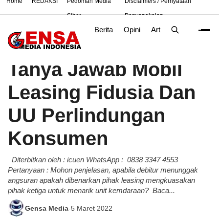
Home
REDAKSI
Pedoman Media
Disclaimers / Pernyataan
#
Bekasi
Hukum
Nasional
News
TNI
Siber
Penyangkalan
Berita
Opini
Artikel
Foto
Poli
Beranda
Berita
/
Tanya Jawab Mobil
Leasing Fidusia Dan
UU Perlindungan
Konsumen
Diterbitkan oleh : icuen WhatsApp : 0838 3347 4553
Pertanyaan : Mohon penjelasan, apabila debitur menunggak
angsuran apakah dibenarkan pihak leasing mengkuasakan
pihak ketiga untuk menarik unit kemdaraan? Baca...
Gensa Media
-
5 Maret 2022