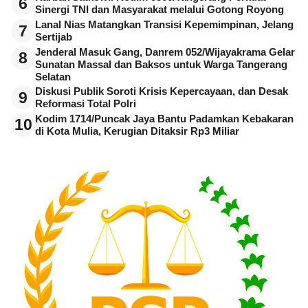
6
Sinergi TNI dan Masyarakat melalui Gotong Royong
Lanal Nias Matangkan Transisi Kepemimpinan, Jelang
7
Sertijab
Jenderal Masuk Gang, Danrem 052/Wijayakrama Gelar
8
Sunatan Massal dan Baksos untuk Warga Tangerang
Selatan
Diskusi Publik Soroti Krisis Kepercayaan, dan Desak
9
Reformasi Total Polri
Kodim 1714/Puncak Jaya Bantu Padamkan Kebakaran
10
di Kota Mulia, Kerugian Ditaksir Rp3 Miliar