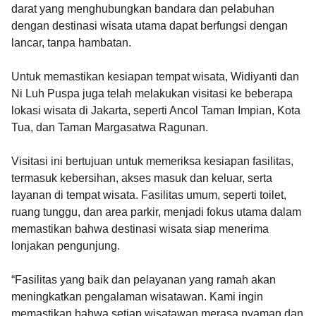
darat yang menghubungkan bandara dan pelabuhan
dengan destinasi wisata utama dapat berfungsi dengan
lancar, tanpa hambatan.
Untuk memastikan kesiapan tempat wisata, Widiyanti dan
Ni Luh Puspa juga telah melakukan visitasi ke beberapa
lokasi wisata di Jakarta, seperti Ancol Taman Impian, Kota
Tua, dan Taman Margasatwa Ragunan.
Visitasi ini bertujuan untuk memeriksa kesiapan fasilitas,
termasuk kebersihan, akses masuk dan keluar, serta
layanan di tempat wisata. Fasilitas umum, seperti toilet,
ruang tunggu, dan area parkir, menjadi fokus utama dalam
memastikan bahwa destinasi wisata siap menerima
lonjakan pengunjung.
“Fasilitas yang baik dan pelayanan yang ramah akan
meningkatkan pengalaman wisatawan. Kami ingin
memastikan bahwa setiap wisatawan merasa nyaman dan