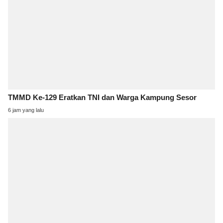
TMMD Ke-129 Eratkan TNI dan Warga Kampung Sesor
6 jam yang lalu