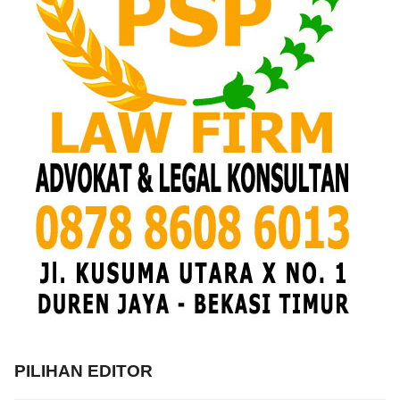
PILIHAN EDITOR