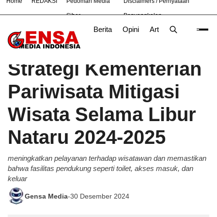
Home
REDAKSI
Pedoman Media
Disclaimers / Pernyataan
#
Nasional
News
OLAHRAGA
TNI
Siber
Penyangkalan
Berita
Opini
Artikel
Foto
Poli
Beranda
Berita
/
Strategi Kementerian
Pariwisata Mitigasi
Wisata Selama Libur
Nataru 2024-2025
meningkatkan pelayanan terhadap wisatawan dan memastikan
bahwa fasilitas pendukung seperti toilet, akses masuk, dan
keluar
Gensa Media
-
30 Desember 2024