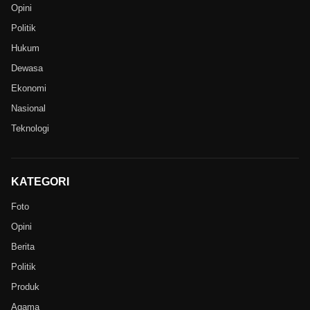
Opini
Politik
Hukum
Dewasa
Ekonomi
Nasional
Teknologi
KATEGORI
Foto
Opini
Berita
Politik
Produk
Agama