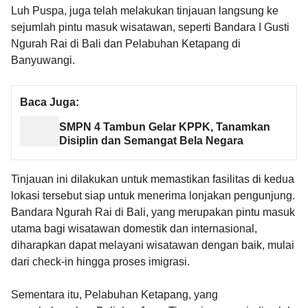
Luh Puspa, juga telah melakukan tinjauan langsung ke
sejumlah pintu masuk wisatawan, seperti Bandara I Gusti
Ngurah Rai di Bali dan Pelabuhan Ketapang di
Banyuwangi.
Baca Juga:
SMPN 4 Tambun Gelar KPPK, Tanamkan
Disiplin dan Semangat Bela Negara
Tinjauan ini dilakukan untuk memastikan fasilitas di kedua
lokasi tersebut siap untuk menerima lonjakan pengunjung.
Bandara Ngurah Rai di Bali, yang merupakan pintu masuk
utama bagi wisatawan domestik dan internasional,
diharapkan dapat melayani wisatawan dengan baik, mulai
dari check-in hingga proses imigrasi.
Sementara itu, Pelabuhan Ketapang, yang