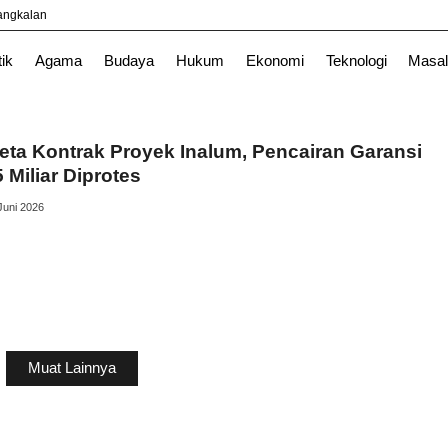
yangkalan
l
News
TNI
tik
Agama
Budaya
Hukum
Ekonomi
Teknologi
Masal
ta Kontrak Proyek Inalum, Pencairan Garansi
 Miliar Diprotes
Juni 2026
Muat Lainnya