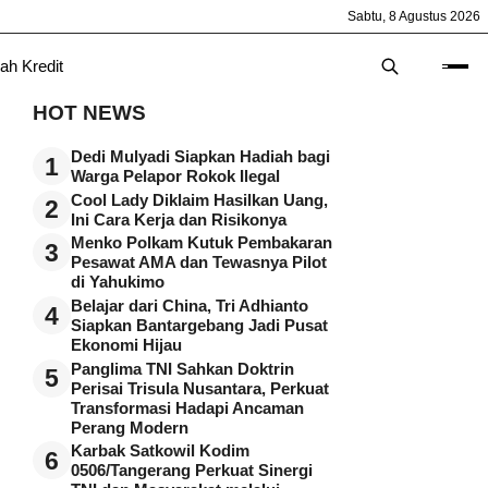
Sabtu, 8 Agustus 2026
ah Kredit
HOT NEWS
Dedi Mulyadi Siapkan Hadiah bagi
1
Warga Pelapor Rokok Ilegal
Cool Lady Diklaim Hasilkan Uang,
2
Ini Cara Kerja dan Risikonya
Menko Polkam Kutuk Pembakaran
3
Pesawat AMA dan Tewasnya Pilot
di Yahukimo
Belajar dari China, Tri Adhianto
4
Siapkan Bantargebang Jadi Pusat
Ekonomi Hijau
Panglima TNI Sahkan Doktrin
5
Perisai Trisula Nusantara, Perkuat
Transformasi Hadapi Ancaman
Perang Modern
Karbak Satkowil Kodim
6
0506/Tangerang Perkuat Sinergi