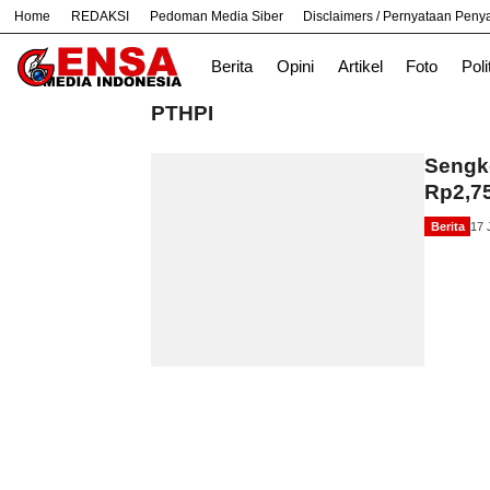
Home
REDAKSI
Pedoman Media Siber
Disclaimers / Pernyataan Pen
#
Bandung
Bekasi
Hukum
Nasiona
Berita
Opini
Artikel
Foto
Poli
PTHPI
Sengke
Rp2,75
Berita
17 