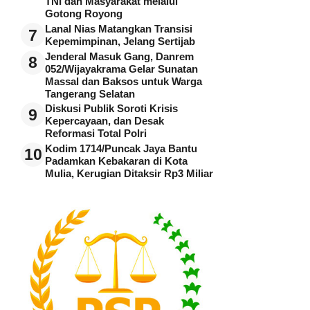
TNI dan Masyarakat melalui
Gotong Royong
Lanal Nias Matangkan Transisi
7
Kepemimpinan, Jelang Sertijab
Jenderal Masuk Gang, Danrem
8
052/Wijayakrama Gelar Sunatan
Massal dan Baksos untuk Warga
Tangerang Selatan
Diskusi Publik Soroti Krisis
9
Kepercayaan, dan Desak
Reformasi Total Polri
Kodim 1714/Puncak Jaya Bantu
10
Padamkan Kebakaran di Kota
Mulia, Kerugian Ditaksir Rp3 Miliar