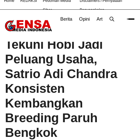
Home
REDAKSI
Pedoman Media
Disclaimers / Pernyataan
#
Bekasi
Cara
Ekonomi
Informasi
Nasional
Ne
Siber
Penyangkalan
Berita
Opini
Artikel
Foto
Poli
Beranda
Artikel
/
Tekuni Hobi Jadi
Peluang Usaha,
Satrio Adi Chandra
Konsisten
Kembangkan
Breeding Paruh
Bengkok