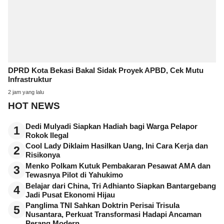
DPRD Kota Bekasi Bakal Sidak Proyek APBD, Cek Mutu
Infrastruktur
2 jam yang lalu
HOT NEWS
Dedi Mulyadi Siapkan Hadiah bagi Warga Pelapor
1
Rokok Ilegal
Cool Lady Diklaim Hasilkan Uang, Ini Cara Kerja dan
2
Risikonya
Menko Polkam Kutuk Pembakaran Pesawat AMA dan
3
Tewasnya Pilot di Yahukimo
Belajar dari China, Tri Adhianto Siapkan Bantargebang
4
Jadi Pusat Ekonomi Hijau
Panglima TNI Sahkan Doktrin Perisai Trisula
5
Nusantara, Perkuat Transformasi Hadapi Ancaman
Perang Modern