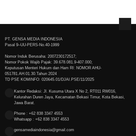
PT. GENSA MEDIA INDONESIA
Pasal 9–UU-PERS-No.40-1999
Nomor Induk Berusaha: 2007230172517;
Nomor Pokok Wajib Pajak: 39.678.081.9-407.000;
Keputusan Menteri Hukum dan Ham RI: NOMOR AHU-
051781.AH.01.30.Tahun 2024
TD PSE KOMINFO: 020645.01/DJAI.PSE/11/2025
Kantor Redaksi: Jl. Kusuma Utara X No 2, RT011 RW016,
Kelurahan Duren Jaya, Kecamatan Bekasi Timur, Kota Bekasi,
Jawa Barat.
Phone : +62 838 3347 4553
Whatsapp : +62 838 3347 4553
gensamediaindonesia@gmail.com