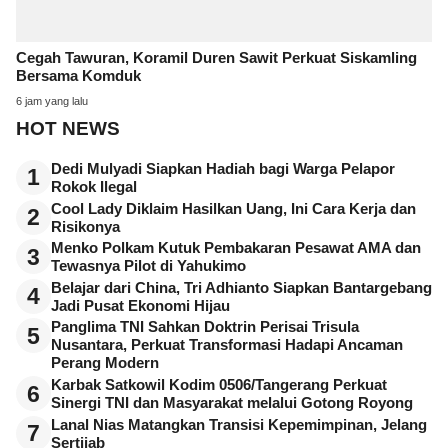
Cegah Tawuran, Koramil Duren Sawit Perkuat Siskamling
Bersama Komduk
6 jam yang lalu
HOT NEWS
Dedi Mulyadi Siapkan Hadiah bagi Warga Pelapor
1
Rokok Ilegal
Cool Lady Diklaim Hasilkan Uang, Ini Cara Kerja dan
2
Risikonya
Menko Polkam Kutuk Pembakaran Pesawat AMA dan
3
Tewasnya Pilot di Yahukimo
Belajar dari China, Tri Adhianto Siapkan Bantargebang
4
Jadi Pusat Ekonomi Hijau
Panglima TNI Sahkan Doktrin Perisai Trisula
5
Nusantara, Perkuat Transformasi Hadapi Ancaman
Perang Modern
Karbak Satkowil Kodim 0506/Tangerang Perkuat
6
Sinergi TNI dan Masyarakat melalui Gotong Royong
Lanal Nias Matangkan Transisi Kepemimpinan, Jelang
7
Sertijab