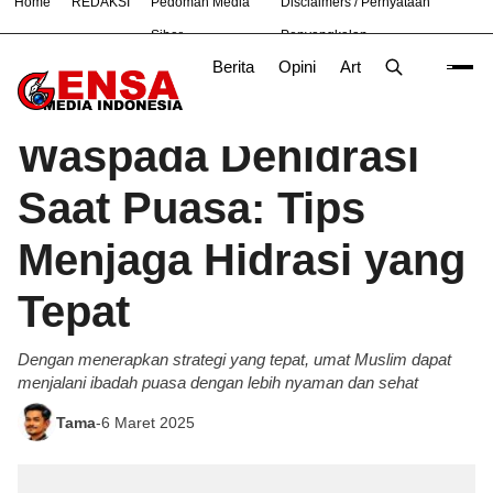
Home
REDAKSI
Pedoman Media
Disclaimers / Pernyataan
#
Bekasi
Nasional
News
OLAHRAGA
TNI
Siber
Penyangkalan
Berita
Opini
Artikel
Foto
Poli
Beranda
Opini
/
Waspada Dehidrasi
Saat Puasa: Tips
Menjaga Hidrasi yang
Tepat
Dengan menerapkan strategi yang tepat, umat Muslim dapat
menjalani ibadah puasa dengan lebih nyaman dan sehat
Tama
-
6 Maret 2025