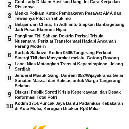
Cool Lady Diklaim Hasilkan Uang, Ini Cara Kerja dan
2
Risikonya
Menko Polkam Kutuk Pembakaran Pesawat AMA dan
3
Tewasnya Pilot di Yahukimo
Belajar dari China, Tri Adhianto Siapkan Bantargebang
4
Jadi Pusat Ekonomi Hijau
Panglima TNI Sahkan Doktrin Perisai Trisula
5
Nusantara, Perkuat Transformasi Hadapi Ancaman
Perang Modern
Karbak Satkowil Kodim 0506/Tangerang Perkuat
6
Sinergi TNI dan Masyarakat melalui Gotong Royong
Lanal Nias Matangkan Transisi Kepemimpinan, Jelang
7
Sertijab
Jenderal Masuk Gang, Danrem 052/Wijayakrama Gelar
8
Sunatan Massal dan Baksos untuk Warga Tangerang
Selatan
Diskusi Publik Soroti Krisis Kepercayaan, dan Desak
9
Reformasi Total Polri
Kodim 1714/Puncak Jaya Bantu Padamkan Kebakaran
10
di Kota Mulia, Kerugian Ditaksir Rp3 Miliar