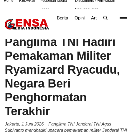
Home
REDAKSI
Pedoman Media
Disclaimers / Pernyataan
#
Bandung
Bekasi
Nasional
News
TNI
Siber
Penyangkalan
Berita
Opini
Artikel
Foto
Poli
Beranda
Berita
/
Panglima TNI Hadiri
Pemakaman Militer
Ryamizard Ryacudu,
Negara Beri
Penghormatan
Terakhir
Jakarta, 1 Juni 2026 – Panglima TNI Jenderal TNI Agus
Subiyanto menghadiri upacara pemakaman militer Jenderal TNI