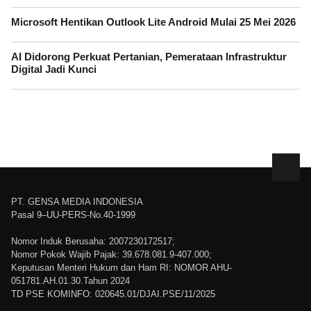
Microsoft Hentikan Outlook Lite Android Mulai 25 Mei 2026
AI Didorong Perkuat Pertanian, Pemerataan Infrastruktur
Digital Jadi Kunci
PT. GENSA MEDIA INDONESIA
Pasal 9–UU-PERS-No.40-1999
Nomor Induk Berusaha: 2007230172517;
Nomor Pokok Wajib Pajak: 39.678.081.9-407.000;
Keputusan Menteri Hukum dan Ham RI: NOMOR AHU-
051781.AH.01.30.Tahun 2024
TD PSE KOMINFO: 020645.01/DJAI.PSE/11/2025