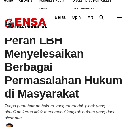
Home
REDAKSI
Pedoman Media
Disclaimers / Pernyataan
#
Bekasi
Nasional
News
Purwakarta
TNI
Siber
Penyangkalan
Berita
Opini
Artikel
Foto
Poli
Beranda
Hukum
/
Peran LBH
Menyelesaikan
Berbagai
Permasalahan Hukum
di Masyarakat
Tanpa pemahaman hukum yang memadai, pihak yang
dirugikan kerap tidak mengetahui langkah hukum yang dapat
ditempuh.