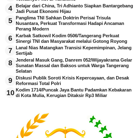
Belajar dari China, Tri Adhianto Siapkan Bantargebang
4
Jadi Pusat Ekonomi Hijau
Panglima TNI Sahkan Doktrin Perisai Trisula
5
Nusantara, Perkuat Transformasi Hadapi Ancaman
Perang Modern
Karbak Satkowil Kodim 0506/Tangerang Perkuat
6
Sinergi TNI dan Masyarakat melalui Gotong Royong
Lanal Nias Matangkan Transisi Kepemimpinan, Jelang
7
Sertijab
Jenderal Masuk Gang, Danrem 052/Wijayakrama Gelar
8
Sunatan Massal dan Baksos untuk Warga Tangerang
Selatan
Diskusi Publik Soroti Krisis Kepercayaan, dan Desak
9
Reformasi Total Polri
Kodim 1714/Puncak Jaya Bantu Padamkan Kebakaran
10
di Kota Mulia, Kerugian Ditaksir Rp3 Miliar