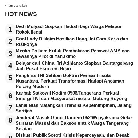
4 jam yang lalu
HOT NEWS
Dedi Mulyadi Siapkan Hadiah bagi Warga Pelapor
1
Rokok Ilegal
Cool Lady Diklaim Hasilkan Uang, Ini Cara Kerja dan
2
Risikonya
Menko Polkam Kutuk Pembakaran Pesawat AMA dan
3
Tewasnya Pilot di Yahukimo
Belajar dari China, Tri Adhianto Siapkan Bantargebang
4
Jadi Pusat Ekonomi Hijau
Panglima TNI Sahkan Doktrin Perisai Trisula
5
Nusantara, Perkuat Transformasi Hadapi Ancaman
Perang Modern
Karbak Satkowil Kodim 0506/Tangerang Perkuat
6
Sinergi TNI dan Masyarakat melalui Gotong Royong
Lanal Nias Matangkan Transisi Kepemimpinan, Jelang
7
Sertijab
Jenderal Masuk Gang, Danrem 052/Wijayakrama Gelar
8
Sunatan Massal dan Baksos untuk Warga Tangerang
Selatan
Diskusi Publik Soroti Krisis Kepercayaan, dan Desak
9