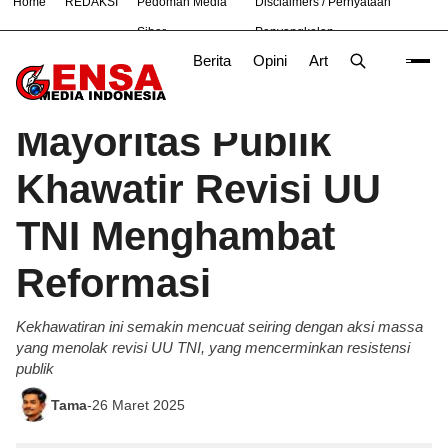
Home
REDAKSI
Pedoman Media
Disclaimers / Pernyataan
#
Bekasi
Nasional
News
Purwakarta
TNI
Siber
Penyangkalan
Berita
Opini
Artikel
Foto
Poli
Beranda
Hukum
/
Mayoritas Publik
Khawatir Revisi UU
TNI Menghambat
Reformasi
Kekhawatiran ini semakin mencuat seiring dengan aksi massa
yang menolak revisi UU TNI, yang mencerminkan resistensi
publik
Tama
-
26 Maret 2025