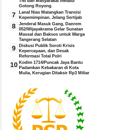
TNI dan Masyarakat melalui
Gotong Royong
Lanal Nias Matangkan Transisi
7
Kepemimpinan, Jelang Sertijab
Jenderal Masuk Gang, Danrem
8
052/Wijayakrama Gelar Sunatan
Massal dan Baksos untuk Warga
Tangerang Selatan
Diskusi Publik Soroti Krisis
9
Kepercayaan, dan Desak
Reformasi Total Polri
Kodim 1714/Puncak Jaya Bantu
10
Padamkan Kebakaran di Kota
Mulia, Kerugian Ditaksir Rp3 Miliar