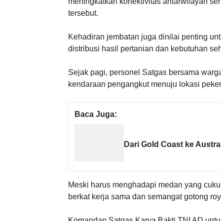
meningkatkan konektivitas antarwilayah se
tersebut.
Kehadiran jembatan juga dinilai penting u
distribusi hasil pertanian dan kebutuhan seh
Sejak pagi, personel Satgas bersama war
kendaraan pengangkut menuju lokasi peker
Baca Juga:
Dari Gold Coast ke Austr
Meski harus menghadapi medan yang cukup
berkat kerja sama dan semangat gotong roy
Komandan Satgas Karya Bakti TNI AD untu