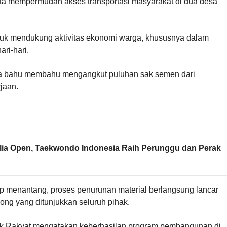
rta mempermudah akses transportasi masyarakat di dua desa
ntuk mendukung aktivitas ekonomi warga, khususnya dalam
ari-hari.
ga bahu membahu mengangkut puluhan sak semen dari
jaan.
alia Open, Taekwondo Indonesia Raih Perunggu dan Perak
 menantang, proses penurunan material berlangsung lancar
ong yang ditunjukkan seluruh pihak.
k Rakyat mengatakan keberhasilan program pembangunan di