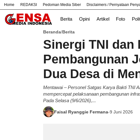
Home
REDAKSI
Pedoman Media Siber
Disclaimers / Pernyataan Pen
#
Bandung
Bekasi
Hukum
Nasiona
Berita
Opini
Artikel
Foto
Poli
Beranda
Berita
/
Sinergi TNI dan
Pembangunan J
Dua Desa di Me
Mentawai – Personel Satgas Karya Bakti TNI A
mempercepat pelaksanaan pembangunan infrastr
Pada Selasa (9/6/2026),...
Faisal Ryanggie Fermana
-
9 Juni 2026