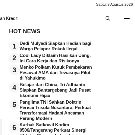
Sabtu, 8 Agustus 2026
ah Kredit
HOT NEWS
Dedi Mulyadi Siapkan Hadiah bagi
1
Warga Pelapor Rokok Ilegal
Cool Lady Diklaim Hasilkan Uang,
2
Ini Cara Kerja dan Risikonya
Menko Polkam Kutuk Pembakaran
3
Pesawat AMA dan Tewasnya Pilot
di Yahukimo
Belajar dari China, Tri Adhianto
4
Siapkan Bantargebang Jadi Pusat
Ekonomi Hijau
Panglima TNI Sahkan Doktrin
5
Perisai Trisula Nusantara, Perkuat
Transformasi Hadapi Ancaman
Perang Modern
Karbak Satkowil Kodim
6
0506/Tangerang Perkuat Sinergi