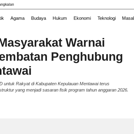
yangkalan
l
News
TNI
tik
Agama
Budaya
Hukum
Ekonomi
Teknologi
Masal
 Masyarakat Warnai
embatan Penghubung
ntawai
D untuk Rakyat di Kabupaten Kepulauan Mentawai terus
uktur yang menjadi sasaran fisik program tahun anggaran 2026.