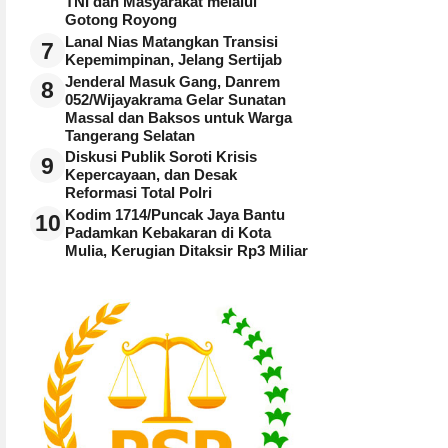
TNI dan Masyarakat melalui
Gotong Royong
Lanal Nias Matangkan Transisi
7
Kepemimpinan, Jelang Sertijab
Jenderal Masuk Gang, Danrem
8
052/Wijayakrama Gelar Sunatan
Massal dan Baksos untuk Warga
Tangerang Selatan
Diskusi Publik Soroti Krisis
9
Kepercayaan, dan Desak
Reformasi Total Polri
Kodim 1714/Puncak Jaya Bantu
10
Padamkan Kebakaran di Kota
Mulia, Kerugian Ditaksir Rp3 Miliar