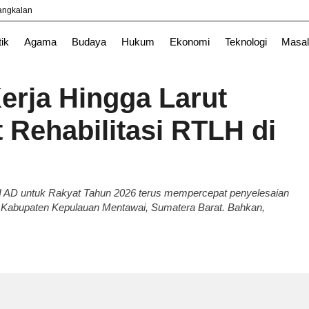
yangkalan
l
News
TNI
tik
Agama
Budaya
Hukum
Ekonomi
Teknologi
Masal
erja Hingga Larut
 Rehabilitasi RTLH di
 AD untuk Rakyat Tahun 2026 terus mempercepat penyelesaian
i Kabupaten Kepulauan Mentawai, Sumatera Barat. Bahkan,