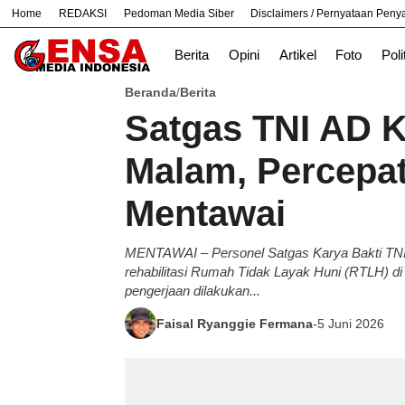
Home
REDAKSI
Pedoman Media Siber
Disclaimers / Pernyataan Pen
#
Bandung
Bekasi
Hukum
Nasiona
Berita
Opini
Artikel
Foto
Poli
Beranda
Berita
/
Satgas TNI AD K
Malam, Percepat
Mentawai
MENTAWAI – Personel Satgas Karya Bakti TNI
rehabilitasi Rumah Tidak Layak Huni (RTLH) d
pengerjaan dilakukan...
Faisal Ryanggie Fermana
-
5 Juni 2026