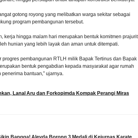
angat gotong royong yang melibatkan warga sekitar sebagai
dukung program pembangunan tersebut.
, kerja hingga malam hari merupakan bentuk komitmen prajurit
 hunian yang lebih layak dan aman untuk ditempati.
gar progres pembangunan RTLH milik Bapak Tertinus dan Bapak
i merupakan bentuk pengabdian kepada masyarakat agar rumah
h penerima bantuan,” ujarnya.
hkan, Lanal Aru dan Forkopimda Kompak Perangi Miras
 Bikin Bangga! Aleyda Borong 3 Medali di Kejurnas Karate