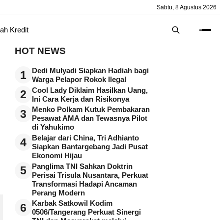
Sabtu, 8 Agustus 2026
ah Kredit
HOT NEWS
Dedi Mulyadi Siapkan Hadiah bagi
1
Warga Pelapor Rokok Ilegal
Cool Lady Diklaim Hasilkan Uang,
2
Ini Cara Kerja dan Risikonya
Menko Polkam Kutuk Pembakaran
3
Pesawat AMA dan Tewasnya Pilot
di Yahukimo
Belajar dari China, Tri Adhianto
4
Siapkan Bantargebang Jadi Pusat
Ekonomi Hijau
Panglima TNI Sahkan Doktrin
5
Perisai Trisula Nusantara, Perkuat
Transformasi Hadapi Ancaman
Perang Modern
Karbak Satkowil Kodim
6
0506/Tangerang Perkuat Sinergi