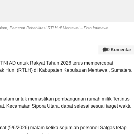
lam, Percepat Rehabilitasi RTLH di Mentawai – Foto Istimewa
0 Komentar
 TNI AD untuk Rakyat Tahun 2026 terus mempercepat
yak Huni (RTLH) di Kabupaten Kepulauan Mentawai, Sumatera
t malam untuk memastikan pembangunan rumah milik Tertinus
t, Kecamatan Sipora Utara, dapat selesai sesuai target waktu
mat (5/6/2026) malam ketika sejumlah personel Satgas tetap