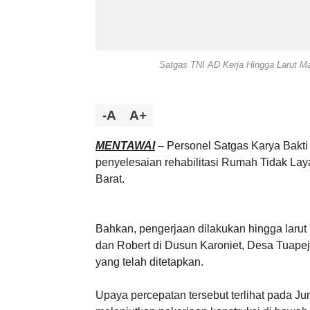
Satgas TNI AD Kerja Hingga Larut Ma
-A
A+
MENTAWAI
– Personel Satgas Karya Bakti
penyelesaian rehabilitasi Rumah Tidak La
Barat.
Bahkan, pengerjaan dilakukan hingga laru
dan Robert di Dusun Karoniet, Desa Tuapeja
yang telah ditetapkan.
Upaya percepatan tersebut terlihat pada Ju