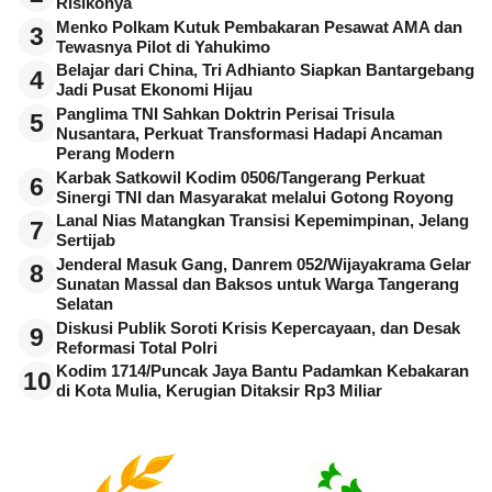
Risikonya
Menko Polkam Kutuk Pembakaran Pesawat AMA dan
3
Tewasnya Pilot di Yahukimo
Belajar dari China, Tri Adhianto Siapkan Bantargebang
4
Jadi Pusat Ekonomi Hijau
Panglima TNI Sahkan Doktrin Perisai Trisula
5
Nusantara, Perkuat Transformasi Hadapi Ancaman
Perang Modern
Karbak Satkowil Kodim 0506/Tangerang Perkuat
6
Sinergi TNI dan Masyarakat melalui Gotong Royong
Lanal Nias Matangkan Transisi Kepemimpinan, Jelang
7
Sertijab
Jenderal Masuk Gang, Danrem 052/Wijayakrama Gelar
8
Sunatan Massal dan Baksos untuk Warga Tangerang
Selatan
Diskusi Publik Soroti Krisis Kepercayaan, dan Desak
9
Reformasi Total Polri
Kodim 1714/Puncak Jaya Bantu Padamkan Kebakaran
10
di Kota Mulia, Kerugian Ditaksir Rp3 Miliar