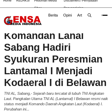
Home
REDAKSI
Pedoman Media
Disclaimers / Pernyataan
#
Bekasi
Cara
Ekonomi
Informasi
Nasional
Ne
Siber
Penyangkalan
Berita
Opini
Artikel
Foto
Poli
Beranda
Berita
/
Komandan Lanal
Sabang Hadiri
Syukuran Peresmian
Lantamal I Menjadi
Kodaeral I di Belawan
TNI AL, Sabang,- Sejarah baru tercatat di tubuh TNI Angkatan
Laut. Pangkalan Utama TNI AL (Lantamal) I Belawan resmi naik
status menjadi Komando Daerah Angkatan Laut (Kodaeral) I.
Perubahan ini...