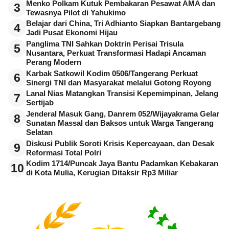
Menko Polkam Kutuk Pembakaran Pesawat AMA dan
3
Tewasnya Pilot di Yahukimo
Belajar dari China, Tri Adhianto Siapkan Bantargebang
4
Jadi Pusat Ekonomi Hijau
Panglima TNI Sahkan Doktrin Perisai Trisula
5
Nusantara, Perkuat Transformasi Hadapi Ancaman
Perang Modern
Karbak Satkowil Kodim 0506/Tangerang Perkuat
6
Sinergi TNI dan Masyarakat melalui Gotong Royong
Lanal Nias Matangkan Transisi Kepemimpinan, Jelang
7
Sertijab
Jenderal Masuk Gang, Danrem 052/Wijayakrama Gelar
8
Sunatan Massal dan Baksos untuk Warga Tangerang
Selatan
Diskusi Publik Soroti Krisis Kepercayaan, dan Desak
9
Reformasi Total Polri
Kodim 1714/Puncak Jaya Bantu Padamkan Kebakaran
10
di Kota Mulia, Kerugian Ditaksir Rp3 Miliar