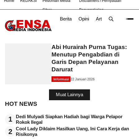
Home
REDAKSI
Pedoman Media
Disclaimers / Pernyataan
#
Bekasi
Cara
Ekonomi
Informasi
Nasional
Ne
Siber
Penyangkalan
Berita
Opini
Artikel
Foto
Poli
IPDN
Abi Hurairah Purna Tugas:
Menutup Pengabdian di
Garis Depan Pelayanan
Darurat
Informasi
22 Januari 2026
Muat Lainnya
HOT NEWS
Dedi Mulyadi Siapkan Hadiah bagi Warga Pelapor
1
Rokok Ilegal
Cool Lady Diklaim Hasilkan Uang, Ini Cara Kerja dan
2
Risikonya