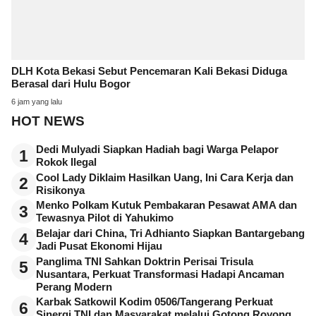
DLH Kota Bekasi Sebut Pencemaran Kali Bekasi Diduga
Berasal dari Hulu Bogor
6 jam yang lalu
HOT NEWS
Dedi Mulyadi Siapkan Hadiah bagi Warga Pelapor
1
Rokok Ilegal
Cool Lady Diklaim Hasilkan Uang, Ini Cara Kerja dan
2
Risikonya
Menko Polkam Kutuk Pembakaran Pesawat AMA dan
3
Tewasnya Pilot di Yahukimo
Belajar dari China, Tri Adhianto Siapkan Bantargebang
4
Jadi Pusat Ekonomi Hijau
Panglima TNI Sahkan Doktrin Perisai Trisula
5
Nusantara, Perkuat Transformasi Hadapi Ancaman
Perang Modern
Karbak Satkowil Kodim 0506/Tangerang Perkuat
6
Sinergi TNI dan Masyarakat melalui Gotong Royong