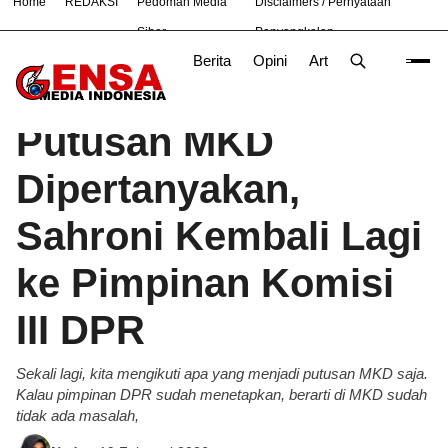
Home
REDAKSI
Pedoman Media
Disclaimers / Pernyataan
#
Bekasi
Hukum
Nasional
News
TNI
Siber
Penyangkalan
Berita
Opini
Artikel
Foto
Poli
Beranda
Politik
/
Putusan MKD
Dipertanyakan,
Sahroni Kembali Lagi
ke Pimpinan Komisi
III DPR
Sekali lagi, kita mengikuti apa yang menjadi putusan MKD saja.
Kalau pimpinan DPR sudah menetapkan, berarti di MKD sudah
tidak ada masalah,