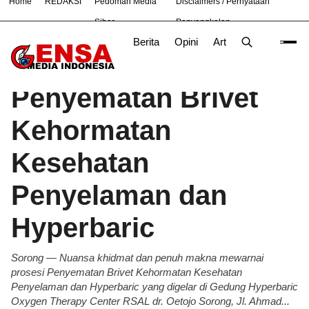
Home
REDAKSI
Pedoman Media
Disclaimers / Pernyataan
#
Bandung
Bekasi
Nasional
News
Purwakarta
Siber
Penyangkalan
Berita
Opini
Artikel
Foto
Poli
Beranda
Berita
/
Penyematan Brivet
Kehormatan
Kesehatan
Penyelaman dan
Hyperbaric
Sorong — Nuansa khidmat dan penuh makna mewarnai
prosesi Penyematan Brivet Kehormatan Kesehatan
Penyelaman dan Hyperbaric yang digelar di Gedung Hyperbaric
Oxygen Therapy Center RSAL dr. Oetojo Sorong, Jl. Ahmad...