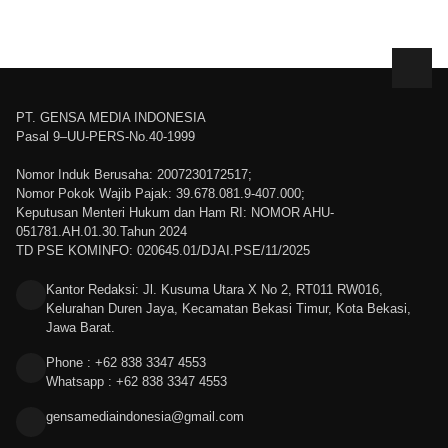
PT. GENSA MEDIA INDONESIA
Pasal 9–UU-PERS-No.40-1999
Nomor Induk Berusaha: 2007230172517;
Nomor Pokok Wajib Pajak: 39.678.081.9-407.000;
Keputusan Menteri Hukum dan Ham RI: NOMOR AHU-
051781.AH.01.30.Tahun 2024
TD PSE KOMINFO: 020645.01/DJAI.PSE/11/2025
Kantor Redaksi: Jl. Kusuma Utara X No 2, RT011 RW016,
Kelurahan Duren Jaya, Kecamatan Bekasi Timur, Kota Bekasi,
Jawa Barat.
Phone : +62 838 3347 4553
Whatsapp : +62 838 3347 4553
gensamediaindonesia@gmail.com