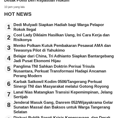
Desak Polisi Beri Kepastian Hukum
10 jam yang lalu
HOT NEWS
Dedi Mulyadi Siapkan Hadiah bagi Warga Pelapor
1
Rokok Ilegal
Cool Lady Diklaim Hasilkan Uang, Ini Cara Kerja dan
2
Risikonya
Menko Polkam Kutuk Pembakaran Pesawat AMA dan
3
Tewasnya Pilot di Yahukimo
Belajar dari China, Tri Adhianto Siapkan Bantargebang
4
Jadi Pusat Ekonomi Hijau
Panglima TNI Sahkan Doktrin Perisai Trisula
5
Nusantara, Perkuat Transformasi Hadapi Ancaman
Perang Modern
Karbak Satkowil Kodim 0506/Tangerang Perkuat
6
Sinergi TNI dan Masyarakat melalui Gotong Royong
Lanal Nias Matangkan Transisi Kepemimpinan, Jelang
7
Sertijab
Jenderal Masuk Gang, Danrem 052/Wijayakrama Gelar
8
Sunatan Massal dan Baksos untuk Warga Tangerang
Selatan
Diskusi Publik Soroti Krisis Kepercayaan, dan Desak