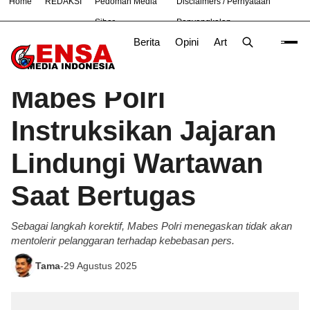
Home
REDAKSI
Pedoman Media
Disclaimers / Pernyataan
#
Bekasi
Bogor
Jakarta
Nasional
News
PTES
Siber
Penyangkalan
Berita
Opini
Artikel
Foto
Poli
Beranda
Berita
/
Mabes Polri
Instruksikan Jajaran
Lindungi Wartawan
Saat Bertugas
Sebagai langkah korektif, Mabes Polri menegaskan tidak akan
mentolerir pelanggaran terhadap kebebasan pers.
Tama
-
29 Agustus 2025