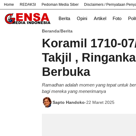
Home
REDAKSI
Pedoman Media Siber
Disclaimers / Pernyataan Pen
#
Bekasi
Hukum
Nasional
News
Berita
Opini
Artikel
Foto
Poli
Beranda
Berita
/
Koramil 1710-07
Takjil , Ringank
Berbuka
Ramadhan adalah momen yang tepat untuk berb
bagi mereka yang menerimanya
Sapto Handoko
-
22 Maret 2025