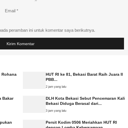
Email
*
pada peramban ini untuk komentar saya berikutnya.
n Rohana
HUT RI ke 81, Bekasi Barat Raih Juara II
PBB...
2 jam yang lalu
a Bakar
DLH Kota Bekasi Sebut Pencemaran Kali
Bekasi Diduga Berasal dari...
3 jam yang lalu
mpukan
Persit Kodim 0506 Meriahkan HUT RI
dengan Lomba Kebersamaan