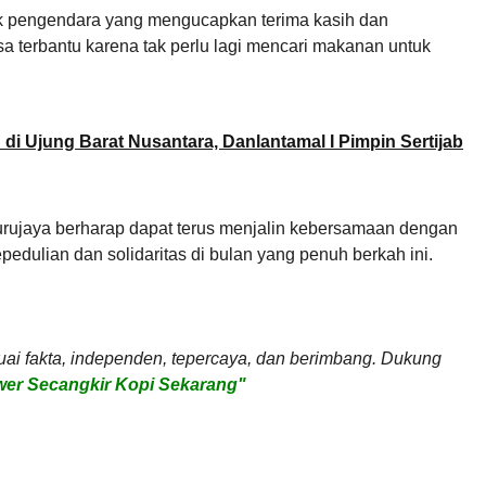
yak pengendara yang mengucapkan terima kasih dan
sa terbantu karena tak perlu lagi mencari makanan untuk
di Ujung Barat Nusantara, Danlantamal I Pimpin Sertijab
urujaya berharap dapat terus menjalin kebersamaan dengan
pedulian dan solidaritas di bulan yang penuh berkah ini.
uai fakta, independen, tepercaya, dan berimbang. Dukung
er Secangkir Kopi Sekarang"