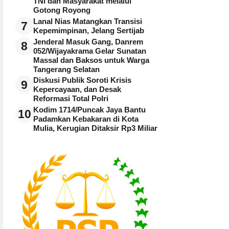
TNI dan Masyarakat melalui
Gotong Royong
Lanal Nias Matangkan Transisi
7
Kepemimpinan, Jelang Sertijab
Jenderal Masuk Gang, Danrem
8
052/Wijayakrama Gelar Sunatan
Massal dan Baksos untuk Warga
Tangerang Selatan
Diskusi Publik Soroti Krisis
9
Kepercayaan, dan Desak
Reformasi Total Polri
Kodim 1714/Puncak Jaya Bantu
10
Padamkan Kebakaran di Kota
Mulia, Kerugian Ditaksir Rp3 Miliar