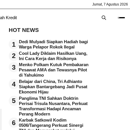
Jumat, 7 Agustus 2026
ah Kredit
HOT NEWS
Dedi Mulyadi Siapkan Hadiah bagi
1
Warga Pelapor Rokok Ilegal
Cool Lady Diklaim Hasilkan Uang,
2
Ini Cara Kerja dan Risikonya
Menko Polkam Kutuk Pembakaran
3
Pesawat AMA dan Tewasnya Pilot
di Yahukimo
Belajar dari China, Tri Adhianto
4
Siapkan Bantargebang Jadi Pusat
Ekonomi Hijau
Panglima TNI Sahkan Doktrin
5
Perisai Trisula Nusantara, Perkuat
Transformasi Hadapi Ancaman
Perang Modern
Karbak Satkowil Kodim
6
0506/Tangerang Perkuat Sinergi