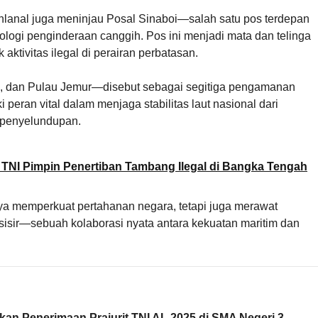
lanal juga meninjau Posal Sinaboi—salah satu pos terdepan
nologi penginderaan canggih. Pos ini menjadi mata dan telinga
aktivitas ilegal di perairan perbatasan.
i, dan Pulau Jemur—disebut sebagai segitiga pengamanan
i peran vital dalam menjaga stabilitas laut nasional dari
 penyelundupan.
TNI Pimpin Penertiban Tambang Ilegal di Bangka Tengah
nya memperkuat pertahanan negara, tetapi juga merawat
sir—sebuah kolaborasi nyata antara kekuatan maritim dan
kan Penerimaan Prajurit TNI AL 2025 di SMA Negeri 3