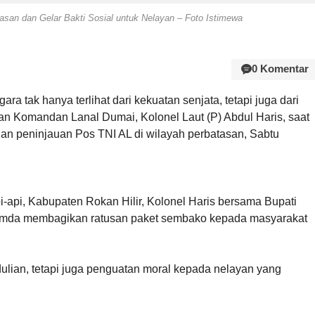
asan dan Gelar Bakti Sosial untuk Nelayan – Foto Istimewa
0 Komentar
a tak hanya terlihat dari kekuatan senjata, tetapi juga dari
an Komandan Lanal Dumai, Kolonel Laut (P) Abdul Haris, saat
dan peninjauan Pos TNI AL di wilayah perbatasan, Sabtu
-api, Kabupaten Rokan Hilir, Kolonel Haris bersama Bupati
pimda membagikan ratusan paket sembako kepada masyarakat
dulian, tetapi juga penguatan moral kepada nelayan yang