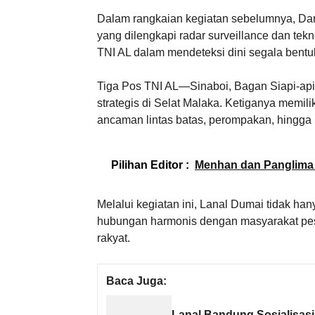
Dalam rangkaian kegiatan sebelumnya, Dan
yang dilengkapi radar surveillance dan tek
TNI AL dalam mendeteksi dini segala bentuk 
Tiga Pos TNI AL—Sinaboi, Bagan Siapi-ap
strategis di Selat Malaka. Ketiganya memilik
ancaman lintas batas, perompakan, hingga
Pilihan Editor :
Menhan dan Panglima 
Melalui kegiatan ini, Lanal Dumai tidak ha
hubungan harmonis dengan masyarakat pesi
rakyat.
Baca Juga:
Lanal Bandung Sosialisasi