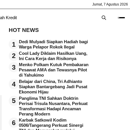
Jumat, 7 Agustus 2026
ah Kredit
HOT NEWS
Dedi Mulyadi Siapkan Hadiah bagi
1
Warga Pelapor Rokok Ilegal
Cool Lady Diklaim Hasilkan Uang,
2
Ini Cara Kerja dan Risikonya
Menko Polkam Kutuk Pembakaran
3
Pesawat AMA dan Tewasnya Pilot
di Yahukimo
Belajar dari China, Tri Adhianto
4
Siapkan Bantargebang Jadi Pusat
Ekonomi Hijau
Panglima TNI Sahkan Doktrin
5
Perisai Trisula Nusantara, Perkuat
Transformasi Hadapi Ancaman
Perang Modern
Karbak Satkowil Kodim
6
0506/Tangerang Perkuat Sinergi