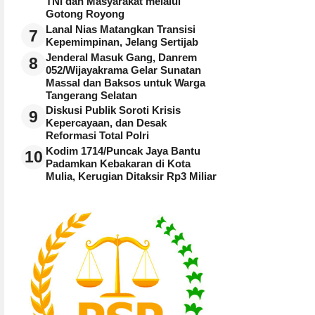
TNI dan Masyarakat melalui
Gotong Royong
Lanal Nias Matangkan Transisi
7
Kepemimpinan, Jelang Sertijab
Jenderal Masuk Gang, Danrem
8
052/Wijayakrama Gelar Sunatan
Massal dan Baksos untuk Warga
Tangerang Selatan
Diskusi Publik Soroti Krisis
9
Kepercayaan, dan Desak
Reformasi Total Polri
Kodim 1714/Puncak Jaya Bantu
10
Padamkan Kebakaran di Kota
Mulia, Kerugian Ditaksir Rp3 Miliar