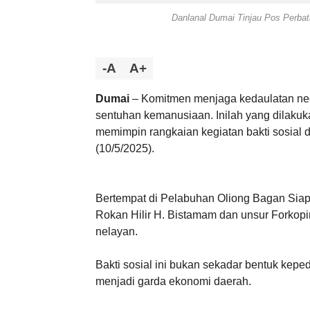
Danlanal Dumai Tinjau Pos Perbat
-A
A+
Dumai
– Komitmen menjaga kedaulatan negar
sentuhan kemanusiaan. Inilah yang dilakuk
memimpin rangkaian kegiatan bakti sosial 
(10/5/2025).
Bertempat di Pelabuhan Oliong Bagan Siapi
Rokan Hilir H. Bistamam dan unsur Forko
nelayan.
Bakti sosial ini bukan sekadar bentuk kepe
menjadi garda ekonomi daerah.