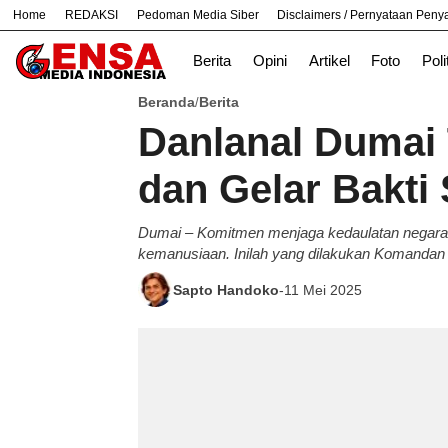
Home
REDAKSI
Pedoman Media Siber
Disclaimers / Pernyataan Pen
#
Bekasi
Nasional
News
TNI
Berita
Opini
Artikel
Foto
Poli
Beranda
Berita
/
Danlanal Dumai 
dan Gelar Bakti
Dumai – Komitmen menjaga kedaulatan negara tak
kemanusiaan. Inilah yang dilakukan Komandan L
Sapto Handoko
-
11 Mei 2025