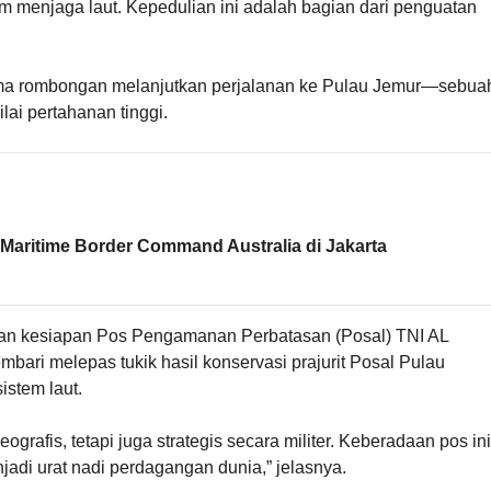
am menjaga laut. Kepedulian ini adalah bagian dari penguatan
sama rombongan melanjutkan perjalanan ke Pulau Jemur—sebua
ilai pertahanan tinggi.
Maritime Border Command Australia di Jakarta
tikan kesiapan Pos Pengamanan Perbatasan (Posal) TNI AL
bari melepas tukik hasil konservasi prajurit Posal Pulau
istem laut.
grafis, tetapi juga strategis secara militer. Keberadaan pos ini
adi urat nadi perdagangan dunia,” jelasnya.