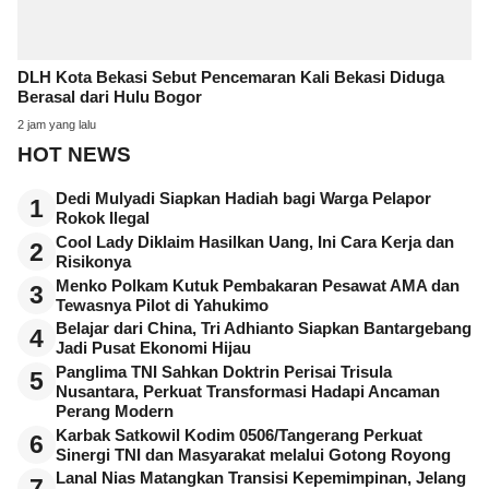
DLH Kota Bekasi Sebut Pencemaran Kali Bekasi Diduga
Berasal dari Hulu Bogor
2 jam yang lalu
HOT NEWS
Dedi Mulyadi Siapkan Hadiah bagi Warga Pelapor
1
Rokok Ilegal
Cool Lady Diklaim Hasilkan Uang, Ini Cara Kerja dan
2
Risikonya
Menko Polkam Kutuk Pembakaran Pesawat AMA dan
3
Tewasnya Pilot di Yahukimo
Belajar dari China, Tri Adhianto Siapkan Bantargebang
4
Jadi Pusat Ekonomi Hijau
Panglima TNI Sahkan Doktrin Perisai Trisula
5
Nusantara, Perkuat Transformasi Hadapi Ancaman
Perang Modern
Karbak Satkowil Kodim 0506/Tangerang Perkuat
6
Sinergi TNI dan Masyarakat melalui Gotong Royong
Lanal Nias Matangkan Transisi Kepemimpinan, Jelang
7