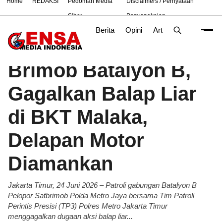
Home
REDAKSI
Pedoman Media
Disclaimers / Pernyataan
#
Bekasi
Hukum
Nasional
News
TNI
Siber
Penyangkalan
Berita
Opini
Artikel
Foto
Poli
Beranda
Berita
/
Brimob Batalyon B,
Gagalkan Balap Liar
di BKT Malaka,
Delapan Motor
Diamankan
Jakarta Timur, 24 Juni 2026 – Patroli gabungan Batalyon B
Pelopor Satbrimob Polda Metro Jaya bersama Tim Patroli
Perintis Presisi (TP3) Polres Metro Jakarta Timur
menggagalkan dugaan aksi balap liar...