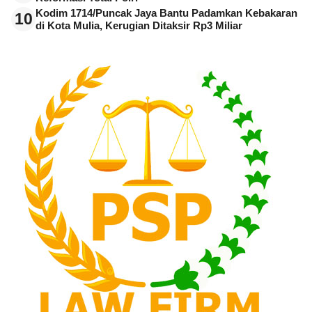
Kodim 1714/Puncak Jaya Bantu Padamkan Kebakaran
10
di Kota Mulia, Kerugian Ditaksir Rp3 Miliar