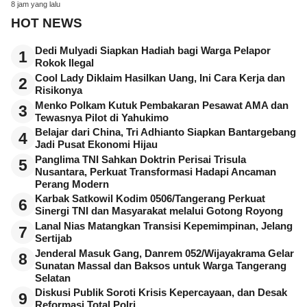
8 jam yang lalu
HOT NEWS
Dedi Mulyadi Siapkan Hadiah bagi Warga Pelapor
1
Rokok Ilegal
Cool Lady Diklaim Hasilkan Uang, Ini Cara Kerja dan
2
Risikonya
Menko Polkam Kutuk Pembakaran Pesawat AMA dan
3
Tewasnya Pilot di Yahukimo
Belajar dari China, Tri Adhianto Siapkan Bantargebang
4
Jadi Pusat Ekonomi Hijau
Panglima TNI Sahkan Doktrin Perisai Trisula
5
Nusantara, Perkuat Transformasi Hadapi Ancaman
Perang Modern
Karbak Satkowil Kodim 0506/Tangerang Perkuat
6
Sinergi TNI dan Masyarakat melalui Gotong Royong
Lanal Nias Matangkan Transisi Kepemimpinan, Jelang
7
Sertijab
Jenderal Masuk Gang, Danrem 052/Wijayakrama Gelar
8
Sunatan Massal dan Baksos untuk Warga Tangerang
Selatan
Diskusi Publik Soroti Krisis Kepercayaan, dan Desak
9
Reformasi Total Polri