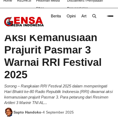
Home
REDAKSI
Pedoman Media
Disclaimers / Pernyataan
#
Bekasi
Nasional
News
OLAHRAGA
TNI
Siber
Penyangkalan
Berita
Opini
Artikel
Foto
Poli
Beranda
Berita
/
Aksi Kemanusiaan
Prajurit Pasmar 3
Warnai RRI Festival
2025
Sorong – Rangkaian RRI Festival 2025 dalam memperingati
Hari Bhakti ke-80 Radio Republik Indonesia (RRI) diwarnai aksi
kemanusiaan prajurit Pasmar 3. Para petarung dari Resimen
Artileri 3 Marinir TNI AL...
Sapto Handoko
-
4 September 2025