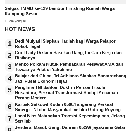
Satgas TMMD ke-129 Lembur Finishing Rumah Warga
Kampung Sesor
11 jam yang lalu
HOT NEWS
Dedi Mulyadi Siapkan Hadiah bagi Warga Pelapor
1
Rokok Ilegal
Cool Lady Diklaim Hasilkan Uang, Ini Cara Kerja dan
2
Risikonya
Menko Polkam Kutuk Pembakaran Pesawat AMA dan
3
Tewasnya Pilot di Yahukimo
Belajar dari China, Tri Adhianto Siapkan Bantargebang
4
Jadi Pusat Ekonomi Hijau
Panglima TNI Sahkan Doktrin Perisai Trisula
5
Nusantara, Perkuat Transformasi Hadapi Ancaman
Perang Modern
Karbak Satkowil Kodim 0506/Tangerang Perkuat
6
Sinergi TNI dan Masyarakat melalui Gotong Royong
Lanal Nias Matangkan Transisi Kepemimpinan, Jelang
7
Sertijab
Jenderal Masuk Gang, Danrem 052/Wijayakrama Gelar
8