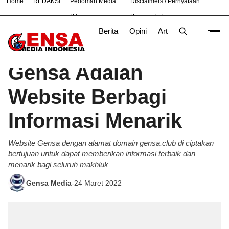
Home
REDAKSI
Pedoman Media
Disclaimers / Pernyataan
#
Bekasi
Nasional
News
Purwakarta
TNI
Siber
Penyangkalan
Berita
Opini
Artikel
Foto
Poli
Beranda
Advertorial
/
Gensa Adalah
Website Berbagi
Informasi Menarik
Website Gensa dengan alamat domain gensa.club di ciptakan
bertujuan untuk dapat memberikan informasi terbaik dan
menarik bagi seluruh makhluk
Gensa Media
-
24 Maret 2022