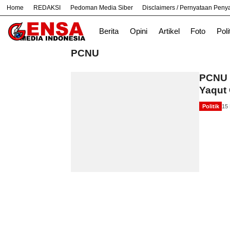
Home
REDAKSI
Pedoman Media Siber
Disclaimers / Pernyataan Pen
#
Bandung
Bekasi
Hukum
Nasiona
Berita
Opini
Artikel
Foto
Poli
PCNU
PCNU 
Yaqut 
Politik
15