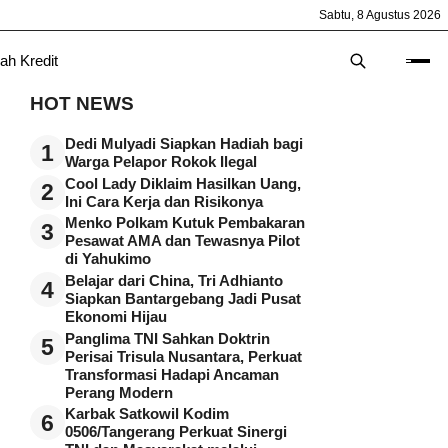
Sabtu, 8 Agustus 2026
ah Kredit
HOT NEWS
Dedi Mulyadi Siapkan Hadiah bagi
1
Warga Pelapor Rokok Ilegal
Cool Lady Diklaim Hasilkan Uang,
2
Ini Cara Kerja dan Risikonya
Menko Polkam Kutuk Pembakaran
3
Pesawat AMA dan Tewasnya Pilot
di Yahukimo
Belajar dari China, Tri Adhianto
4
Siapkan Bantargebang Jadi Pusat
Ekonomi Hijau
Panglima TNI Sahkan Doktrin
5
Perisai Trisula Nusantara, Perkuat
Transformasi Hadapi Ancaman
Perang Modern
Karbak Satkowil Kodim
6
0506/Tangerang Perkuat Sinergi