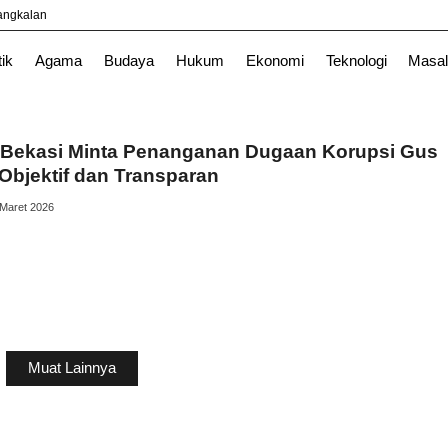
yangkalan
l
News
TNI
tik
Agama
Budaya
Hukum
Ekonomi
Teknologi
Masal
Bekasi Minta Penanganan Dugaan Korupsi Gus
Objektif dan Transparan
 Maret 2026
Muat Lainnya