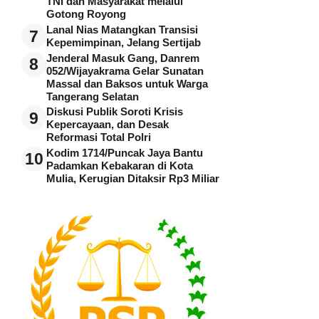
TNI dan Masyarakat melalui
Gotong Royong
Lanal Nias Matangkan Transisi
7
Kepemimpinan, Jelang Sertijab
Jenderal Masuk Gang, Danrem
8
052/Wijayakrama Gelar Sunatan
Massal dan Baksos untuk Warga
Tangerang Selatan
Diskusi Publik Soroti Krisis
9
Kepercayaan, dan Desak
Reformasi Total Polri
Kodim 1714/Puncak Jaya Bantu
10
Padamkan Kebakaran di Kota
Mulia, Kerugian Ditaksir Rp3 Miliar