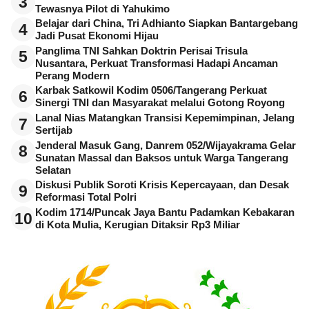
3
Tewasnya Pilot di Yahukimo
Belajar dari China, Tri Adhianto Siapkan Bantargebang
4
Jadi Pusat Ekonomi Hijau
Panglima TNI Sahkan Doktrin Perisai Trisula
5
Nusantara, Perkuat Transformasi Hadapi Ancaman
Perang Modern
Karbak Satkowil Kodim 0506/Tangerang Perkuat
6
Sinergi TNI dan Masyarakat melalui Gotong Royong
Lanal Nias Matangkan Transisi Kepemimpinan, Jelang
7
Sertijab
Jenderal Masuk Gang, Danrem 052/Wijayakrama Gelar
8
Sunatan Massal dan Baksos untuk Warga Tangerang
Selatan
Diskusi Publik Soroti Krisis Kepercayaan, dan Desak
9
Reformasi Total Polri
Kodim 1714/Puncak Jaya Bantu Padamkan Kebakaran
10
di Kota Mulia, Kerugian Ditaksir Rp3 Miliar