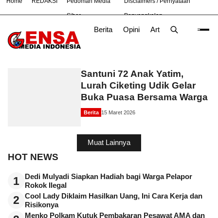
Home
REDAKSI
Pedoman Media
Disclaimers / Pernyataan
#
Bekasi
Nasional
News
Purwakarta
TNI
Siber
Penyangkalan
Berita
Opini
Artikel
Foto
Poli
LPM
Santuni 72 Anak Yatim,
Lurah Ciketing Udik Gelar
Buka Puasa Bersama Warga
Berita
15 Maret 2026
Muat Lainnya
HOT NEWS
Dedi Mulyadi Siapkan Hadiah bagi Warga Pelapor
1
Rokok Ilegal
Cool Lady Diklaim Hasilkan Uang, Ini Cara Kerja dan
2
Risikonya
Menko Polkam Kutuk Pembakaran Pesawat AMA dan