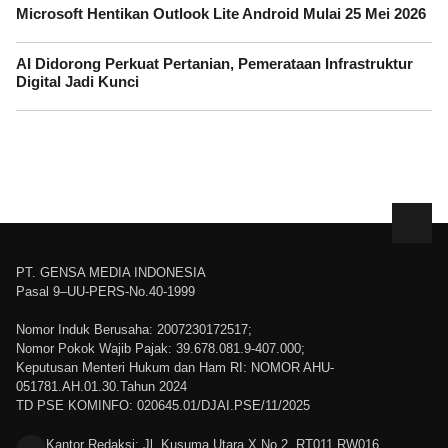
Microsoft Hentikan Outlook Lite Android Mulai 25 Mei 2026
AI Didorong Perkuat Pertanian, Pemerataan Infrastruktur
Digital Jadi Kunci
PT. GENSA MEDIA INDONESIA
Pasal 9–UU-PERS-No.40-1999
Nomor Induk Berusaha: 2007230172517;
Nomor Pokok Wajib Pajak: 39.678.081.9-407.000;
Keputusan Menteri Hukum dan Ham RI: NOMOR AHU-
051781.AH.01.30.Tahun 2024
TD PSE KOMINFO: 020645.01/DJAI.PSE/11/2025
Kantor Redaksi: Jl. Kusuma Utara X No 2, RT011 RW016,