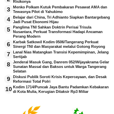
Risikonya
Menko Polkam Kutuk Pembakaran Pesawat AMA dan
3
Tewasnya Pilot di Yahukimo
Belajar dari China, Tri Adhianto Siapkan Bantargebang
4
Jadi Pusat Ekonomi Hijau
Panglima TNI Sahkan Doktrin Perisai Trisula
5
Nusantara, Perkuat Transformasi Hadapi Ancaman
Perang Modern
Karbak Satkowil Kodim 0506/Tangerang Perkuat
6
Sinergi TNI dan Masyarakat melalui Gotong Royong
Lanal Nias Matangkan Transisi Kepemimpinan, Jelang
7
Sertijab
Jenderal Masuk Gang, Danrem 052/Wijayakrama Gelar
8
Sunatan Massal dan Baksos untuk Warga Tangerang
Selatan
Diskusi Publik Soroti Krisis Kepercayaan, dan Desak
9
Reformasi Total Polri
Kodim 1714/Puncak Jaya Bantu Padamkan Kebakaran
10
di Kota Mulia, Kerugian Ditaksir Rp3 Miliar