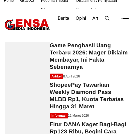
Home
REDAKSI
Pedoman Media
Disclaimers / Pernyataan
#
Bekasi
Cara
Ekonomi
Informasi
Nasional
Ne
Siber
Penyangkalan
Berita
Opini
Artikel
Foto
Poli
Game
Game Penghasil Uang
Terbaru 2026: Mager Diklaim
Membayar, Ini Fakta
Sebenarnya
Artikel
8 April 2026
ShopeePay Tawarkan
Weekly Diamond Pass
MLBB Rp1, Kuota Terbatas
Hingga 31 Maret
Informasi
12 Maret 2026
Fitur DANA Kaget Bagi-Bagi
Rp123 Ribu, Begini Cara