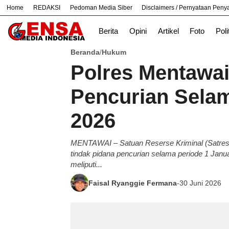
Home
REDAKSI
Pedoman Media Siber
Disclaimers / Pernyataan Pen
#
Bekasi
Nasional
News
Purwakart
Berita
Opini
Artikel
Foto
Poli
Beranda
Hukum
/
Polres Mentawa
Pencurian Sela
2026
MENTAWAI – Satuan Reserse Kriminal (Satres
tindak pidana pencurian selama periode 1 Janua
meliputi...
Faisal Ryanggie Fermana
-
30 Juni 2026