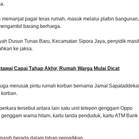
a.
n memanjat pagar teras rumah, masuk melalui plafon bangunan,
mengambil barang berharga.
layah Dusun Tunas Baru, Kecamatan Sipora Jaya, penyidik masi
ahkan ke jaksa.
tawai Capai Tahap Akhir, Rumah Warga Mulai Dicat
iduga merusak pintu rumah korban bernama Jamal Sapataddeka
 korban.
perkara tersebut antara lain satu unit telepon genggam Oppo
on genggam warna hitam, kartu tanda penduduk, kartu ATM Bank
t masih berada dalam tahap penyidikan.