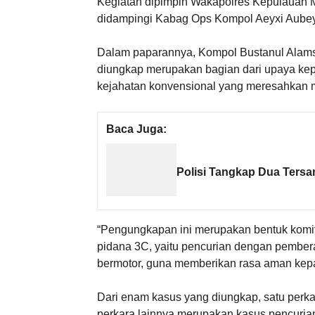
Kegiatan dipimpin Wakapolres Kepulauan 
didampingi Kabag Ops Kompol Aeyxi Aubeyd
Dalam paparannya, Kompol Bustanul Alam
diungkap merupakan bagian dari upaya kep
kejahatan konvensional yang meresahkan 
Baca Juga:
Polisi Tangkap Dua Ters
“Pengungkapan ini merupakan bentuk komi
pidana 3C, yaitu pencurian dengan pember
bermotor, guna memberikan rasa aman kepad
Dari enam kasus yang diungkap, satu perk
perkara lainnya merupakan kasus pencuria