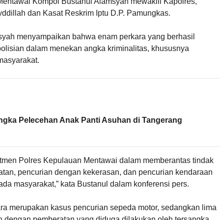
Mentawai Kompol Bustanul Alamsyah mewakili Kapolres,
dillah dan Kasat Reskrim Iptu D.P. Pamungkas.
syah menyampaikan bahwa enam perkara yang berhasil
olisian dalam menekan angka kriminalitas, khususnya
masyarakat.
angka Pelecehan Anak Panti Asuhan di Tangerang
tmen Polres Kepulauan Mentawai dalam memberantas tindak
atan, pencurian dengan kekerasan, dan pencurian kendaraan
a masyarakat,” kata Bustanul dalam konferensi pers.
ara merupakan kasus pencurian sepeda motor, sedangkan lima
n dengan pemberatan yang diduga dilakukan oleh tersangka