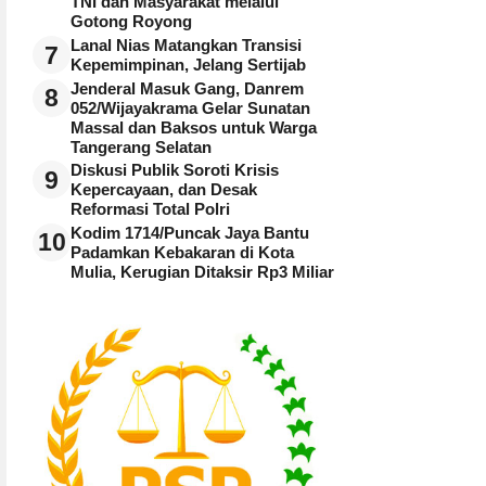
TNI dan Masyarakat melalui
Gotong Royong
Lanal Nias Matangkan Transisi
7
Kepemimpinan, Jelang Sertijab
Jenderal Masuk Gang, Danrem
8
052/Wijayakrama Gelar Sunatan
Massal dan Baksos untuk Warga
Tangerang Selatan
Diskusi Publik Soroti Krisis
9
Kepercayaan, dan Desak
Reformasi Total Polri
Kodim 1714/Puncak Jaya Bantu
10
Padamkan Kebakaran di Kota
Mulia, Kerugian Ditaksir Rp3 Miliar