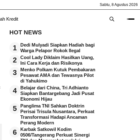
Sabtu, 8 Agustus 2026
ah Kredit
HOT NEWS
Dedi Mulyadi Siapkan Hadiah bagi
1
Warga Pelapor Rokok Ilegal
Cool Lady Diklaim Hasilkan Uang,
2
Ini Cara Kerja dan Risikonya
Menko Polkam Kutuk Pembakaran
3
Pesawat AMA dan Tewasnya Pilot
di Yahukimo
s
Belajar dari China, Tri Adhianto
4
Siapkan Bantargebang Jadi Pusat
Ekonomi Hijau
Panglima TNI Sahkan Doktrin
5
Perisai Trisula Nusantara, Perkuat
Transformasi Hadapi Ancaman
Perang Modern
Karbak Satkowil Kodim
6
0506/Tangerang Perkuat Sinergi