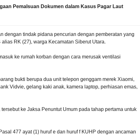
 Dugaan Pemalsuan Dokumen dalam Kasus Pagar Laut
itan dengan tindak pidana pencurian dengan pemberatan yang
S alias RK (27), warga Kecamatan Siberut Utara.
 masuk ke rumah korban dengan cara merusak ventilasi
h barang bukti berupa dua unit telepon genggam merek Xiaomi,
rbank Vidvie, gelang kaki anak, kamera laptop, perhiasan emas,
a tersebut ke Jaksa Penuntut Umum pada tahap pertama untuk
o Pasal 477 ayat (1) huruf e dan huruf f KUHP dengan ancaman