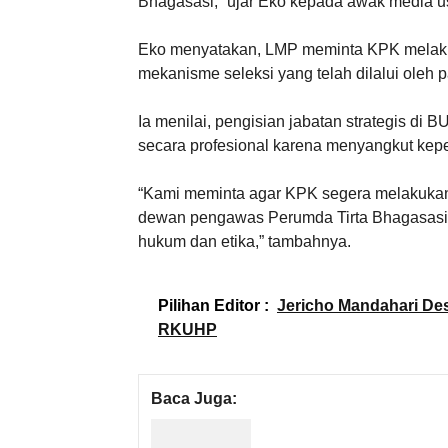
Bhagasasi,” ujar Eko kepada awak media u
Eko menyatakan, LMP meminta KPK melakuk
mekanisme seleksi yang telah dilalui oleh p
Ia menilai, pengisian jabatan strategis di
secara profesional karena menyangkut kepe
“Kami meminta agar KPK segera melakukan 
dewan pengawas Perumda Tirta Bhagasasi. 
hukum dan etika,” tambahnya.
Pilihan Editor :
Jericho Mandahari D
RKUHP
Baca Juga: