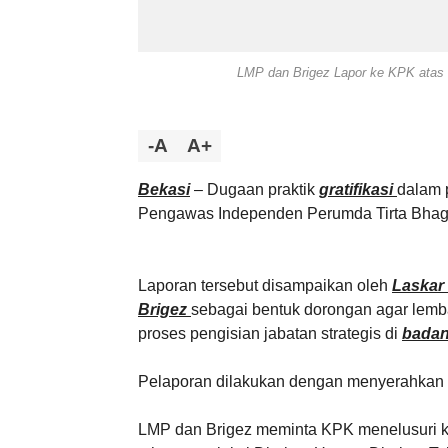
LMP dan Brigez Lapor ke KPK atas 
-A
A+
Bekasi
– Dugaan praktik
gratifikasi
dalam 
Pengawas Independen Perumda Tirta Bhaga
Laporan tersebut disampaikan oleh
Laskar
Brigez
sebagai bentuk dorongan agar lemb
proses pengisian jabatan strategis di
badan
Pelaporan dilakukan dengan menyerahkan
LMP dan Brigez meminta KPK menelusuri kem