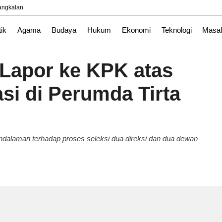
yangkalan
Nasional
News
Surabaya
TNI
tik
Agama
Budaya
Hukum
Ekonomi
Teknologi
Masal
Lapor ke KPK atas
si di Perumda Tirta
alaman terhadap proses seleksi dua direksi dan dua dewan