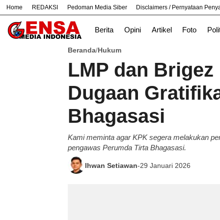
Home
REDAKSI
Pedoman Media Siber
Disclaimers / Pernyataan Pen
#
Bekasi
Cara
Ekonomi
Informasi
Berita
Opini
Artikel
Foto
Poli
Beranda
Hukum
/
LMP dan Brigez 
Dugaan Gratifika
Bhagasasi
Kami meminta agar KPK segera melakukan pend
pengawas Perumda Tirta Bhagasasi.
Ihwan Setiawan
-
29 Januari 2026