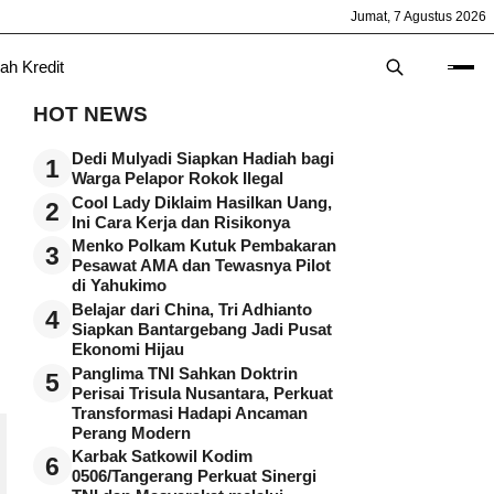
Jumat, 7 Agustus 2026
ah Kredit
HOT NEWS
Dedi Mulyadi Siapkan Hadiah bagi
1
Warga Pelapor Rokok Ilegal
Cool Lady Diklaim Hasilkan Uang,
2
Ini Cara Kerja dan Risikonya
Menko Polkam Kutuk Pembakaran
3
Pesawat AMA dan Tewasnya Pilot
di Yahukimo
Belajar dari China, Tri Adhianto
4
Siapkan Bantargebang Jadi Pusat
Ekonomi Hijau
Panglima TNI Sahkan Doktrin
5
Perisai Trisula Nusantara, Perkuat
Transformasi Hadapi Ancaman
Perang Modern
Karbak Satkowil Kodim
6
0506/Tangerang Perkuat Sinergi