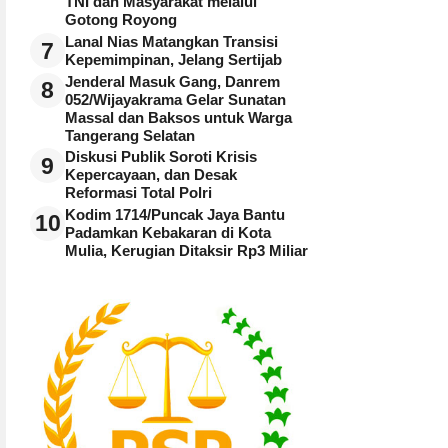
TNI dan Masyarakat melalui
Gotong Royong
Lanal Nias Matangkan Transisi
7
Kepemimpinan, Jelang Sertijab
Jenderal Masuk Gang, Danrem
8
052/Wijayakrama Gelar Sunatan
Massal dan Baksos untuk Warga
Tangerang Selatan
Diskusi Publik Soroti Krisis
9
Kepercayaan, dan Desak
Reformasi Total Polri
Kodim 1714/Puncak Jaya Bantu
10
Padamkan Kebakaran di Kota
Mulia, Kerugian Ditaksir Rp3 Miliar