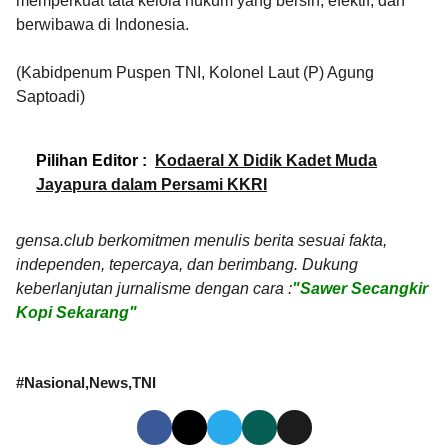
memperkuat tata kelola hukum yang bersih, efektif, dan
berwibawa di Indonesia.
(Kabidpenum Puspen TNI, Kolonel Laut (P) Agung
Saptoadi)
Pilihan Editor :
Kodaeral X Didik Kadet Muda
Jayapura dalam Persami KKRI
gensa.club berkomitmen menulis berita sesuai fakta,
independen, tepercaya, dan berimbang. Dukung
keberlanjutan jurnalisme dengan cara :
"Sawer Secangkir
Kopi Sekarang"
#
Nasional
News
TNI