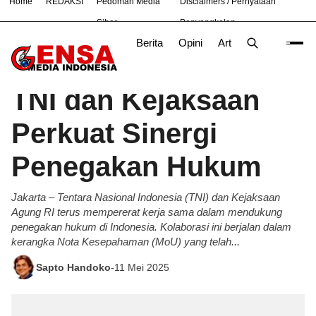
Home
REDAKSI
Pedoman Media
Disclaimers / Pernyataan
#
Bekasi
Cara
Ekonomi
Informasi
Nasional
Ne
Siber
Penyangkalan
Berita
Opini
Artikel
Foto
Poli
Beranda
Berita
/
TNI dan Kejaksaan
Perkuat Sinergi
Penegakan Hukum
Jakarta – Tentara Nasional Indonesia (TNI) dan Kejaksaan
Agung RI terus mempererat kerja sama dalam mendukung
penegakan hukum di Indonesia. Kolaborasi ini berjalan dalam
kerangka Nota Kesepahaman (MoU) yang telah...
Sapto Handoko
-
11 Mei 2025