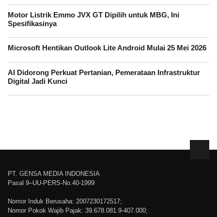
Motor Listrik Emmo JVX GT Dipilih untuk MBG, Ini
Spesifikasinya
Microsoft Hentikan Outlook Lite Android Mulai 25 Mei 2026
AI Didorong Perkuat Pertanian, Pemerataan Infrastruktur
Digital Jadi Kunci
PT. GENSA MEDIA INDONESIA
Pasal 9–UU-PERS-No.40-1999
Nomor Induk Berusaha: 2007230172517;
Nomor Pokok Wajib Pajak: 39.678.081.9-407.000;