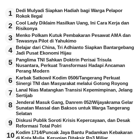
Dedi Mulyadi Siapkan Hadiah bagi Warga Pelapor
1
Rokok Ilegal
Cool Lady Diklaim Hasilkan Uang, Ini Cara Kerja dan
2
Risikonya
Menko Polkam Kutuk Pembakaran Pesawat AMA dan
3
Tewasnya Pilot di Yahukimo
Belajar dari China, Tri Adhianto Siapkan Bantargebang
4
Jadi Pusat Ekonomi Hijau
Panglima TNI Sahkan Doktrin Perisai Trisula
5
Nusantara, Perkuat Transformasi Hadapi Ancaman
Perang Modern
Karbak Satkowil Kodim 0506/Tangerang Perkuat
6
Sinergi TNI dan Masyarakat melalui Gotong Royong
Lanal Nias Matangkan Transisi Kepemimpinan, Jelang
7
Sertijab
Jenderal Masuk Gang, Danrem 052/Wijayakrama Gelar
8
Sunatan Massal dan Baksos untuk Warga Tangerang
Selatan
Diskusi Publik Soroti Krisis Kepercayaan, dan Desak
9
Reformasi Total Polri
Kodim 1714/Puncak Jaya Bantu Padamkan Kebakaran
10
di Kota Mulia, Kerugian Ditaksir Rp3 Miliar