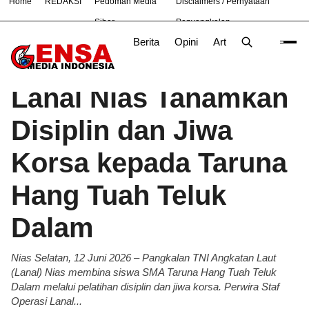
Home
REDAKSI
Pedoman Media
Disclaimers / Pernyataan
#
Bekasi
Cara
Ekonomi
Informasi
Nasional
Ne
Siber
Penyangkalan
Berita
Opini
Artikel
Foto
Poli
Beranda
Berita
/
Lanal Nias Tanamkan
Disiplin dan Jiwa
Korsa kepada Taruna
Hang Tuah Teluk
Dalam
Nias Selatan, 12 Juni 2026 – Pangkalan TNI Angkatan Laut
(Lanal) Nias membina siswa SMA Taruna Hang Tuah Teluk
Dalam melalui pelatihan disiplin dan jiwa korsa. Perwira Staf
Operasi Lanal...