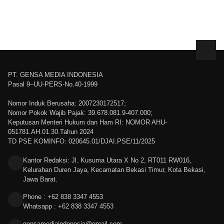
PT. GENSA MEDIA INDONESIA
Pasal 9–UU-PERS-No.40-1999
Nomor Induk Berusaha: 2007230172517;
Nomor Pokok Wajib Pajak: 39.678.081.9-407.000;
Keputusan Menteri Hukum dan Ham RI: NOMOR AHU-
051781.AH.01.30.Tahun 2024
TD PSE KOMINFO: 020645.01/DJAI.PSE/11/2025
Kantor Redaksi: Jl. Kusuma Utara X No 2, RT011 RW016,
Kelurahan Duren Jaya, Kecamatan Bekasi Timur, Kota Bekasi,
Jawa Barat.
Phone : +62 838 3347 4553
Whatsapp : +62 838 3347 4553
gensamediaindonesia@gmail.com