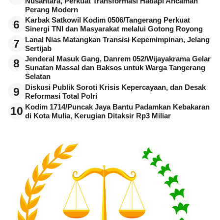
Nusantara, Perkuat Transformasi Hadapi Ancaman
Perang Modern
Karbak Satkowil Kodim 0506/Tangerang Perkuat
6
Sinergi TNI dan Masyarakat melalui Gotong Royong
Lanal Nias Matangkan Transisi Kepemimpinan, Jelang
7
Sertijab
Jenderal Masuk Gang, Danrem 052/Wijayakrama Gelar
8
Sunatan Massal dan Baksos untuk Warga Tangerang
Selatan
Diskusi Publik Soroti Krisis Kepercayaan, dan Desak
9
Reformasi Total Polri
Kodim 1714/Puncak Jaya Bantu Padamkan Kebakaran
10
di Kota Mulia, Kerugian Ditaksir Rp3 Miliar