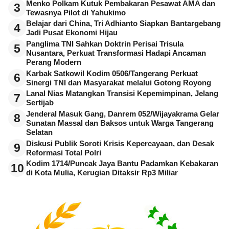
Menko Polkam Kutuk Pembakaran Pesawat AMA dan
3
Tewasnya Pilot di Yahukimo
Belajar dari China, Tri Adhianto Siapkan Bantargebang
4
Jadi Pusat Ekonomi Hijau
Panglima TNI Sahkan Doktrin Perisai Trisula
5
Nusantara, Perkuat Transformasi Hadapi Ancaman
Perang Modern
Karbak Satkowil Kodim 0506/Tangerang Perkuat
6
Sinergi TNI dan Masyarakat melalui Gotong Royong
Lanal Nias Matangkan Transisi Kepemimpinan, Jelang
7
Sertijab
Jenderal Masuk Gang, Danrem 052/Wijayakrama Gelar
8
Sunatan Massal dan Baksos untuk Warga Tangerang
Selatan
Diskusi Publik Soroti Krisis Kepercayaan, dan Desak
9
Reformasi Total Polri
Kodim 1714/Puncak Jaya Bantu Padamkan Kebakaran
10
di Kota Mulia, Kerugian Ditaksir Rp3 Miliar