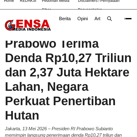
Home
REDAKSI
Pedoman Media
Disclaimers / Pernyataan
#
Bekasi
Nasional
News
OLAHRAGA
TNI
Siber
Penyangkalan
Berita
Opini
Artikel
Foto
Poli
Beranda
Berita
/
Prabowo Terima
Denda Rp10,27 Triliun
dan 2,37 Juta Hektare
Lahan, Negara
Perkuat Penertiban
Hutan
Jakarta, 13 Mei 2026 – Presiden RI Prabowo Subianto
memimpin langsung penerimaan denda Rp10,27 triliun dan