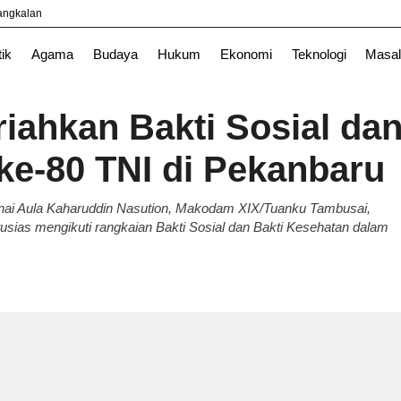
yangkalan
Nasional
News
Surabaya
TNI
tik
Agama
Budaya
Hukum
Ekonomi
Teknologi
Masal
iahkan Bakti Sosial da
e-80 TNI di Pekanbaru
ai Aula Kaharuddin Nasution, Makodam XIX/Tuanku Tambusai,
sias mengikuti rangkaian Bakti Sosial dan Bakti Kesehatan dalam