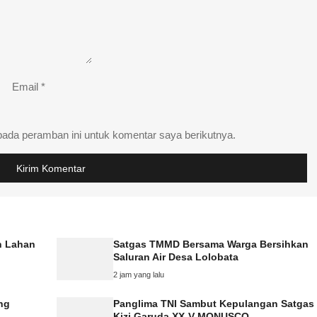
Email
*
pada peramban ini untuk komentar saya berikutnya.
n Lahan
Satgas TMMD Bersama Warga Bersihkan
Saluran Air Desa Lolobata
2 jam yang lalu
ng
Panglima TNI Sambut Kepulangan Satgas
Kizi Garuda XX-V MONUSCO