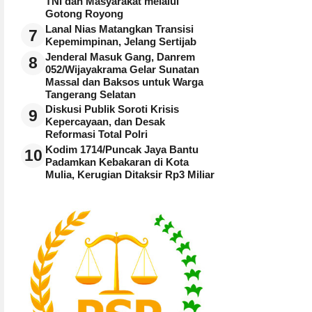
TNI dan Masyarakat melalui
Gotong Royong
Lanal Nias Matangkan Transisi
7
Kepemimpinan, Jelang Sertijab
Jenderal Masuk Gang, Danrem
8
052/Wijayakrama Gelar Sunatan
Massal dan Baksos untuk Warga
Tangerang Selatan
Diskusi Publik Soroti Krisis
9
Kepercayaan, dan Desak
Reformasi Total Polri
Kodim 1714/Puncak Jaya Bantu
10
Padamkan Kebakaran di Kota
Mulia, Kerugian Ditaksir Rp3 Miliar