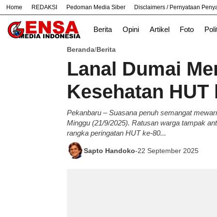
Home
REDAKSI
Pedoman Media Siber
Disclaimers / Pernyataan Pen
#
Bekasi
Cara
Ekonomi
Informasi
Berita
Opini
Artikel
Foto
Poli
Beranda
Berita
/
Lanal Dumai Mer
Kesehatan HUT k
Pekanbaru – Suasana penuh semangat mewarn
Minggu (21/9/2025). Ratusan warga tampak antu
rangka peringatan HUT ke-80...
Sapto Handoko
-
22 September 2025