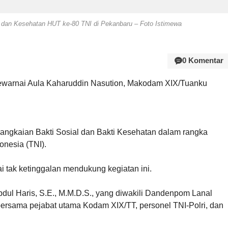
l dan Kesehatan HUT ke-80 TNI di Pekanbaru – Foto Istimewa
0 Komentar
warnai Aula Kaharuddin Nasution, Makodam XIX/Tuanku
angkaian Bakti Sosial dan Bakti Kesehatan dalam rangka
onesia (TNI).
 tak ketinggalan mendukung kegiatan ini.
dul Haris, S.E., M.M.D.S., yang diwakili Dandenpom Lanal
bersama pejabat utama Kodam XIX/TT, personel TNI-Polri, dan