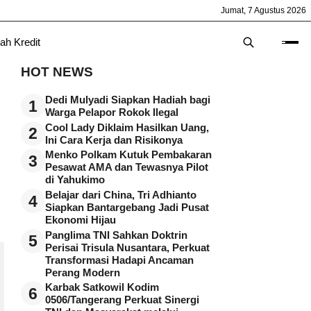
Jumat, 7 Agustus 2026
ah Kredit
HOT NEWS
n
Dedi Mulyadi Siapkan Hadiah bagi
1
Warga Pelapor Rokok Ilegal
Cool Lady Diklaim Hasilkan Uang,
2
Ini Cara Kerja dan Risikonya
Menko Polkam Kutuk Pembakaran
3
Pesawat AMA dan Tewasnya Pilot
di Yahukimo
Belajar dari China, Tri Adhianto
4
Siapkan Bantargebang Jadi Pusat
Ekonomi Hijau
Panglima TNI Sahkan Doktrin
5
Perisai Trisula Nusantara, Perkuat
Transformasi Hadapi Ancaman
Perang Modern
Karbak Satkowil Kodim
6
0506/Tangerang Perkuat Sinergi