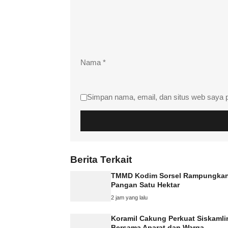
Nama
*
Simpan nama, email, dan situs web saya 
Berita Terkait
TMMD Kodim Sorsel Rampungka
Pangan Satu Hektar
2 jam yang lalu
Koramil Cakung Perkuat Siskamli
Bersama Aparat dan Warga