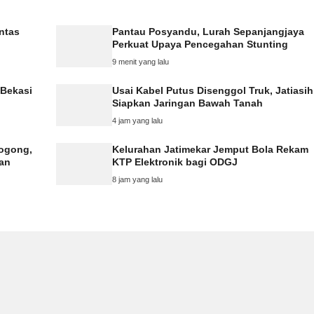
ntas
Pantau Posyandu, Lurah Sepanjangjaya
Perkuat Upaya Pencegahan Stunting
9 menit yang lalu
 Bekasi
Usai Kabel Putus Disenggol Truk, Jatiasih
Siapkan Jaringan Bawah Tanah
4 jam yang lalu
rogong,
Kelurahan Jatimekar Jemput Bola Rekam
kan
KTP Elektronik bagi ODGJ
8 jam yang lalu