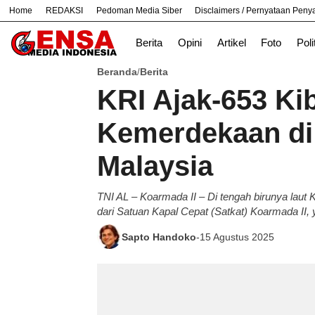
Home
REDAKSI
Pedoman Media Siber
Disclaimers / Pernyataan Pen
#
Bandung
Bekasi
Berita
Opini
Artikel
Foto
Poli
Beranda
Berita
/
KRI Ajak-653 K
Kemerdekaan di 
Malaysia
TNI AL – Koarmada II – Di tengah birunya laut
dari Satuan Kapal Cepat (Satkat) Koarmada II,
Sapto Handoko
-
15 Agustus 2025