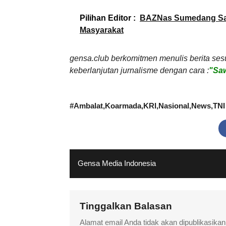
Pilihan Editor :
BAZNas Sumedang Sal
Masyarakat
gensa.club berkomitmen menulis berita ses
keberlanjutan jurnalisme dengan cara :
"Saw
#
Ambalat
Koarmada
KRI
Nasional
News
TNI
Gensa Media Indonesia
Tinggalkan Balasan
Alamat email Anda tidak akan dipublikasikan