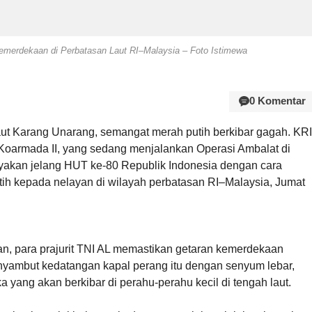
merdekaan di Perbatasan Laut RI–Malaysia – Foto Istimewa
0 Komentar
laut Karang Unarang, semangat merah putih berkibar gagah. KRI
 Koarmada II, yang sedang menjalankan Operasi Ambalat di
yakan jelang HUT ke-80 Republik Indonesia dengan cara
 kepada nelayan di wilayah perbatasan RI–Malaysia, Jumat
aan, para prajurit TNI AL memastikan getaran kemerdekaan
nyambut kedatangan kapal perang itu dengan senyum lebar,
ang akan berkibar di perahu-perahu kecil di tengah laut.