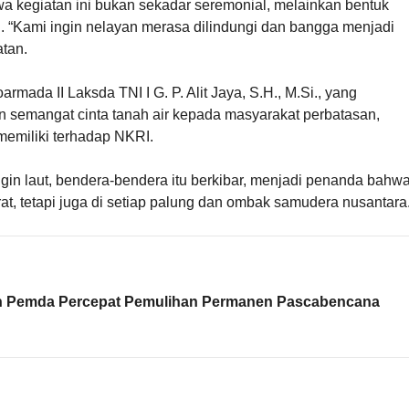
kegiatan ini bukan sekadar seremonial, melainkan bentuk
n. “Kami ingin nelayan merasa dilindungi dan bangga menjadi
atan.
rmada II Laksda TNI I G. P. Alit Jaya, S.H., M.Si., yang
n semangat cinta tanah air kepada masyarakat perbatasan,
memiliki terhadap NKRI.
in laut, bendera-bendera itu berkibar, menjadi penanda bahw
t, tetapi juga di setiap palung dan ombak samudera nusantara
n Pemda Percepat Pemulihan Permanen Pascabencana