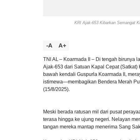
KRI Ajak-653 Kibarkan Semangat Ke
-A
A+
TNI AL – Koarmada II – Di tengah birunya 
Ajak-653 dari Satuan Kapal Cepat (Satkat)
bawah kendali Guspurla Koarmada II, mera
istimewa—membagikan Bendera Merah Putih
(15/8/2025).
Meski berada ratusan mil dari pusat peray
terasa hingga ke ujung negeri. Nelayan me
tangan mereka mantap menerima Sang Saka y