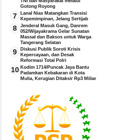
TNI dan Masyarakat melalui
Gotong Royong
Lanal Nias Matangkan Transisi
7
Kepemimpinan, Jelang Sertijab
Jenderal Masuk Gang, Danrem
8
052/Wijayakrama Gelar Sunatan
Massal dan Baksos untuk Warga
Tangerang Selatan
Diskusi Publik Soroti Krisis
9
Kepercayaan, dan Desak
Reformasi Total Polri
Kodim 1714/Puncak Jaya Bantu
10
Padamkan Kebakaran di Kota
Mulia, Kerugian Ditaksir Rp3 Miliar