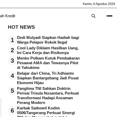
Kamis, 6 Agustus 2026
ah Kredit
HOT NEWS
Dedi Mulyadi Siapkan Hadiah bagi
1
Warga Pelapor Rokok Ilegal
Cool Lady Diklaim Hasilkan Uang,
2
Ini Cara Kerja dan Risikonya
Menko Polkam Kutuk Pembakaran
3
Pesawat AMA dan Tewasnya Pilot
di Yahukimo
Belajar dari China, Tri Adhianto
4
Siapkan Bantargebang Jadi Pusat
Ekonomi Hijau
Panglima TNI Sahkan Doktrin
5
Perisai Trisula Nusantara, Perkuat
Transformasi Hadapi Ancaman
Perang Modern
Karbak Satkowil Kodim
6
0506/Tangerang Perkuat Sinergi