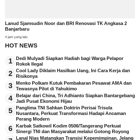
Lanud Sjamsudin Noor dan BRI Renovasi TK Angkasa 2
Banjarbaru
4 jam yang lalu
HOT NEWS
Dedi Mulyadi Siapkan Hadiah bagi Warga Pelapor
1
Rokok Ilegal
Cool Lady Diklaim Hasilkan Uang, Ini Cara Kerja dan
2
Risikonya
Menko Polkam Kutuk Pembakaran Pesawat AMA dan
3
Tewasnya Pilot di Yahukimo
Belajar dari China, Tri Adhianto Siapkan Bantargebang
4
Jadi Pusat Ekonomi Hijau
Panglima TNI Sahkan Doktrin Perisai Trisula
5
Nusantara, Perkuat Transformasi Hadapi Ancaman
Perang Modern
Karbak Satkowil Kodim 0506/Tangerang Perkuat
6
Sinergi TNI dan Masyarakat melalui Gotong Royong
Lanal Nias Matangkan Transisi Kepemimpinan, Jelang