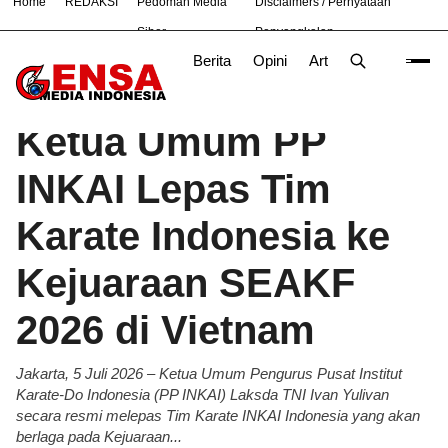
Home
REDAKSI
Pedoman Media
Disclaimers / Pernyataan
#
Bandung
Bekasi
Hukum
Nasional
News
TNI
Siber
Penyangkalan
Berita
Opini
Artikel
Foto
Poli
Beranda
Berita
/
Ketua Umum PP
INKAI Lepas Tim
Karate Indonesia ke
Kejuaraan SEAKF
2026 di Vietnam
Jakarta, 5 Juli 2026 – Ketua Umum Pengurus Pusat Institut
Karate-Do Indonesia (PP INKAI) Laksda TNI Ivan Yulivan
secara resmi melepas Tim Karate INKAI Indonesia yang akan
berlaga pada Kejuaraan...