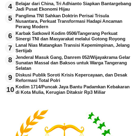
Belajar dari China, Tri Adhianto Siapkan Bantargebang
4
Jadi Pusat Ekonomi Hijau
Panglima TNI Sahkan Doktrin Perisai Trisula
5
Nusantara, Perkuat Transformasi Hadapi Ancaman
Perang Modern
Karbak Satkowil Kodim 0506/Tangerang Perkuat
6
Sinergi TNI dan Masyarakat melalui Gotong Royong
Lanal Nias Matangkan Transisi Kepemimpinan, Jelang
7
Sertijab
Jenderal Masuk Gang, Danrem 052/Wijayakrama Gelar
8
Sunatan Massal dan Baksos untuk Warga Tangerang
Selatan
Diskusi Publik Soroti Krisis Kepercayaan, dan Desak
9
Reformasi Total Polri
Kodim 1714/Puncak Jaya Bantu Padamkan Kebakaran
10
di Kota Mulia, Kerugian Ditaksir Rp3 Miliar