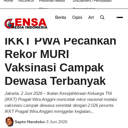
Home
REDAKSI
Pedoman Media
Disclaimers / Pernyataan
#
Bandung
Bekasi
Siber
Penyangkalan
Berita
Opini
Artikel
Foto
Poli
Beranda
Berita
/
IKKT PWA Pecahkan
Rekor MURI
Vaksinasi Campak
Dewasa Terbanyak
Jakarta, 2 Juni 2026 – Ikatan Kesejahteraan Keluarga TNI
(IKKT) Pragati Wira Anggini mencetak rekor nasional melalui
vaksinasi campak dewasa serentak dengan 2.026 peserta.
IKKT Pragati Wira Anggini menggelar kegiatan...
Sapto Handoko
-
3 Juni 2026