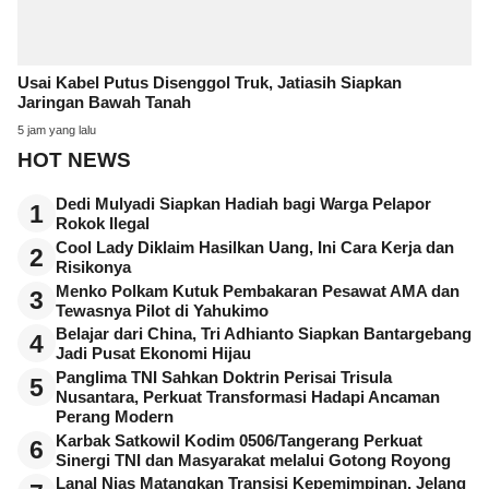
Usai Kabel Putus Disenggol Truk, Jatiasih Siapkan
Jaringan Bawah Tanah
5 jam yang lalu
HOT NEWS
Dedi Mulyadi Siapkan Hadiah bagi Warga Pelapor
1
Rokok Ilegal
Cool Lady Diklaim Hasilkan Uang, Ini Cara Kerja dan
2
Risikonya
Menko Polkam Kutuk Pembakaran Pesawat AMA dan
3
Tewasnya Pilot di Yahukimo
Belajar dari China, Tri Adhianto Siapkan Bantargebang
4
Jadi Pusat Ekonomi Hijau
Panglima TNI Sahkan Doktrin Perisai Trisula
5
Nusantara, Perkuat Transformasi Hadapi Ancaman
Perang Modern
Karbak Satkowil Kodim 0506/Tangerang Perkuat
6
Sinergi TNI dan Masyarakat melalui Gotong Royong
Lanal Nias Matangkan Transisi Kepemimpinan, Jelang