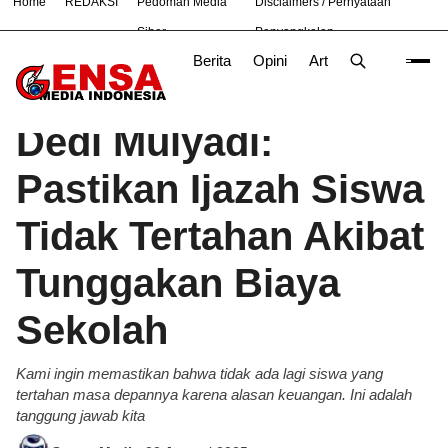
Home
REDAKSI
Pedoman Media
Disclaimers / Pernyataan
#
Bandung
Bekasi
Siber
Penyangkalan
Berita
Opini
Artikel
Foto
Poli
Beranda
Berita
/
Dedi Mulyadi:
Pastikan Ijazah Siswa
Tidak Tertahan Akibat
Tunggakan Biaya
Sekolah
Kami ingin memastikan bahwa tidak ada lagi siswa yang
tertahan masa depannya karena alasan keuangan. Ini adalah
tanggung jawab kita