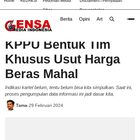
Home
REDAKSI
Pedoman Media
Disclaimers / Pernyataan
#
Bekasi
Hukum
Nasional
News
TNI
Siber
Penyangkalan
Berita
Opini
Artikel
Foto
Poli
Beranda
Berita
/
KPPU Bentuk Tim
Khusus Usut Harga
Beras Mahal
Indikasi kartel belum, tentu belum bisa kita simpulkan. Saat ini,
proses pengumpulan data informasi ini jadi dasar kita,
Tama
-
29 Februari 2024