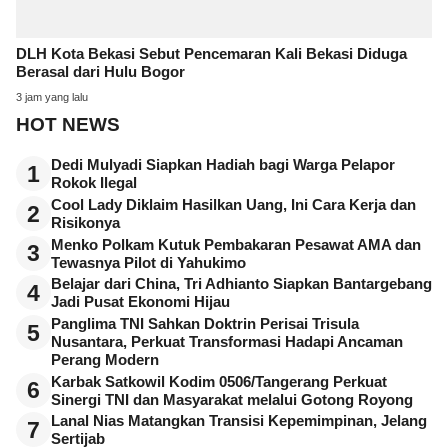
DLH Kota Bekasi Sebut Pencemaran Kali Bekasi Diduga
Berasal dari Hulu Bogor
3 jam yang lalu
HOT NEWS
Dedi Mulyadi Siapkan Hadiah bagi Warga Pelapor
1
Rokok Ilegal
Cool Lady Diklaim Hasilkan Uang, Ini Cara Kerja dan
2
Risikonya
Menko Polkam Kutuk Pembakaran Pesawat AMA dan
3
Tewasnya Pilot di Yahukimo
Belajar dari China, Tri Adhianto Siapkan Bantargebang
4
Jadi Pusat Ekonomi Hijau
Panglima TNI Sahkan Doktrin Perisai Trisula
5
Nusantara, Perkuat Transformasi Hadapi Ancaman
Perang Modern
Karbak Satkowil Kodim 0506/Tangerang Perkuat
6
Sinergi TNI dan Masyarakat melalui Gotong Royong
Lanal Nias Matangkan Transisi Kepemimpinan, Jelang
7
Sertijab