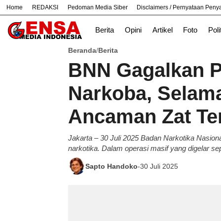
Home
REDAKSI
Pedoman Media Siber
Disclaimers / Pernyataan Pen
#
Bandung
Bekasi
Jakarta
Berita
Opini
Artikel
Foto
Poli
Beranda
Berita
/
BNN Gagalkan P
Narkoba, Selama
Ancaman Zat Te
Jakarta – 30 Juli 2025 Badan Narkotika Nasio
narkotika. Dalam operasi masif yang digelar se
Sapto Handoko
-
30 Juli 2025