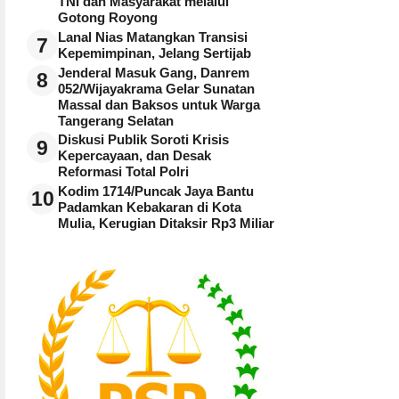
TNI dan Masyarakat melalui
Gotong Royong
Lanal Nias Matangkan Transisi
7
Kepemimpinan, Jelang Sertijab
Jenderal Masuk Gang, Danrem
8
052/Wijayakrama Gelar Sunatan
Massal dan Baksos untuk Warga
Tangerang Selatan
Diskusi Publik Soroti Krisis
9
Kepercayaan, dan Desak
Reformasi Total Polri
Kodim 1714/Puncak Jaya Bantu
10
Padamkan Kebakaran di Kota
Mulia, Kerugian Ditaksir Rp3 Miliar