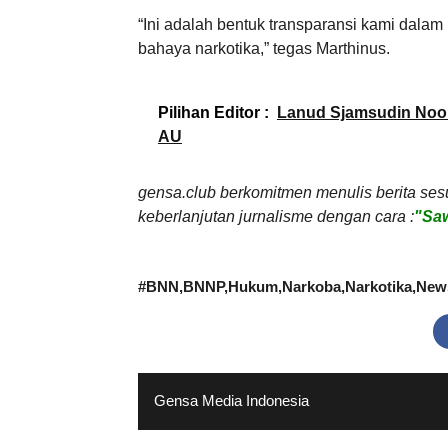
“Ini adalah bentuk transparansi kami dala
bahaya narkotika,” tegas Marthinus.
Pilihan Editor :
Lanud Sjamsudin Noor
AU
gensa.club berkomitmen menulis berita ses
keberlanjutan jurnalisme dengan cara :
"Saw
#
BNN
BNNP
Hukum
Narkoba
Narkotika
New
Gensa Media Indonesia