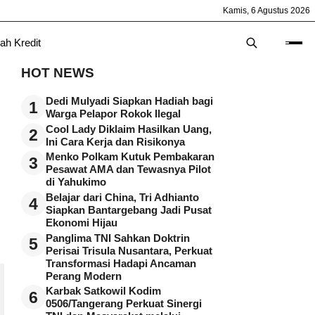
Kamis, 6 Agustus 2026
ah Kredit
HOT NEWS
Dedi Mulyadi Siapkan Hadiah bagi
1
Warga Pelapor Rokok Ilegal
Cool Lady Diklaim Hasilkan Uang,
2
Ini Cara Kerja dan Risikonya
Menko Polkam Kutuk Pembakaran
3
Pesawat AMA dan Tewasnya Pilot
di Yahukimo
Belajar dari China, Tri Adhianto
4
Siapkan Bantargebang Jadi Pusat
Ekonomi Hijau
Panglima TNI Sahkan Doktrin
5
Perisai Trisula Nusantara, Perkuat
Transformasi Hadapi Ancaman
Perang Modern
Karbak Satkowil Kodim
6
0506/Tangerang Perkuat Sinergi