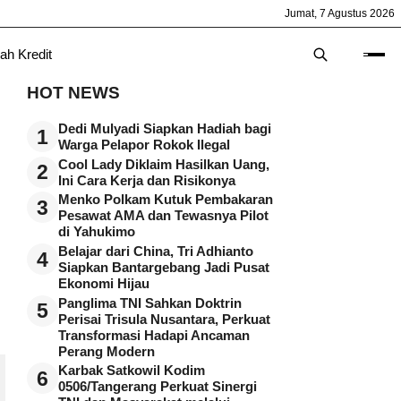
Jumat, 7 Agustus 2026
ah Kredit
HOT NEWS
Dedi Mulyadi Siapkan Hadiah bagi
1
Warga Pelapor Rokok Ilegal
Cool Lady Diklaim Hasilkan Uang,
2
Ini Cara Kerja dan Risikonya
Menko Polkam Kutuk Pembakaran
3
Pesawat AMA dan Tewasnya Pilot
di Yahukimo
Belajar dari China, Tri Adhianto
4
Siapkan Bantargebang Jadi Pusat
Ekonomi Hijau
Panglima TNI Sahkan Doktrin
5
Perisai Trisula Nusantara, Perkuat
Transformasi Hadapi Ancaman
Perang Modern
Karbak Satkowil Kodim
6
0506/Tangerang Perkuat Sinergi