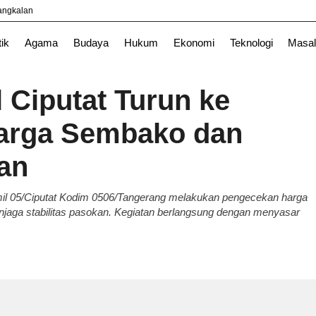
yangkalan
Nasional
News
Surabaya
TNI
tik
Agama
Budaya
Hukum
Ekonomi
Teknologi
Masal
 Ciputat Turun ke
Harga Sembako dan
kan
mil 05/Ciputat Kodim 0506/Tangerang melakukan pengecekan harga
njaga stabilitas pasokan. Kegiatan berlangsung dengan menyasar