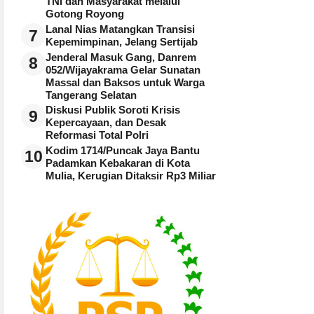
TNI dan Masyarakat melalui
Gotong Royong
Lanal Nias Matangkan Transisi
7
Kepemimpinan, Jelang Sertijab
Jenderal Masuk Gang, Danrem
8
052/Wijayakrama Gelar Sunatan
Massal dan Baksos untuk Warga
Tangerang Selatan
Diskusi Publik Soroti Krisis
9
Kepercayaan, dan Desak
Reformasi Total Polri
Kodim 1714/Puncak Jaya Bantu
10
Padamkan Kebakaran di Kota
Mulia, Kerugian Ditaksir Rp3 Miliar