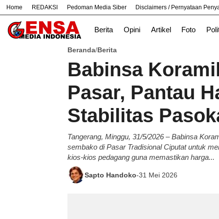
Home
REDAKSI
Pedoman Media Siber
Disclaimers / Pernyataan Pen
#
Bekasi
Cara
Ekonomi
Informasi
Berita
Opini
Artikel
Foto
Poli
Beranda
Berita
/
Babinsa Koramil
Pasar, Pantau 
Stabilitas Paso
Tangerang, Minggu, 31/5/2026 – Babinsa Kora
sembako di Pasar Tradisional Ciputat untuk me
kios-kios pedagang guna memastikan harga...
Sapto Handoko
-
31 Mei 2026