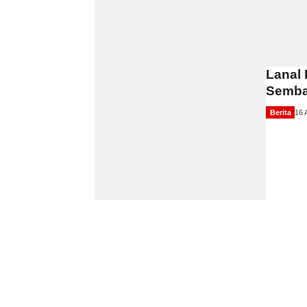
Lanal
Semba
Berita
16 