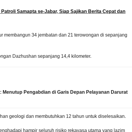
atroli Samapta se-Jabar, Siap Sajikan Berita Cepat dan
nyur membangun 34 jembatan dan 21 terowongan di sepanjang
owongan Dazhushan sepanjang 14,4 kilometer.
: Menutup Pengabdian di Garis Depan Pelayanan Darurat
han geologi dan membutuhkan 12 tahun untuk diselesaikan.
nghadapi hampir seluruh risiko rekayasa utama yang lazim