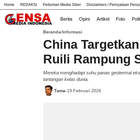
Home
REDAKSI
Pedoman Media Siber
Disclaimers / Pernyataan Pen
#
Bekasi
Cara
Ekonomi
Nasional
Berita
Opini
Artikel
Foto
Poli
Beranda
Informasi
/
China Targetkan 
Ruili Rampung 
Mereka menghadapi suhu panas geotermal ekstrem
tantangan kelas dunia.
Tama
-
19 Februari 2026