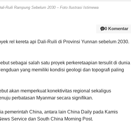
ali-Ruili Rampung Sebelum 2030 – Foto Ilustrasi Istimewa
0 Komentar
k rel kereta api Dali-Ruili di Provinsi Yunnan sebelum 2030.
sebut sebagai salah satu proyek perkeretaapian tersulit di dunia
duan yang memiliki kondisi geologi dan topografi paling
but akan memperkuat konektivitas regional sekaligus
uju perbatasan Myanmar secara signifikan.
ia pemerintah China, antara lain China Daily pada Kamis
a News Service dan South China Morning Post.