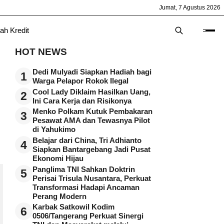
Jumat, 7 Agustus 2026
ah Kredit
HOT NEWS
Dedi Mulyadi Siapkan Hadiah bagi
1
Warga Pelapor Rokok Ilegal
Cool Lady Diklaim Hasilkan Uang,
2
Ini Cara Kerja dan Risikonya
Menko Polkam Kutuk Pembakaran
3
Pesawat AMA dan Tewasnya Pilot
di Yahukimo
Belajar dari China, Tri Adhianto
4
Siapkan Bantargebang Jadi Pusat
Ekonomi Hijau
Panglima TNI Sahkan Doktrin
5
Perisai Trisula Nusantara, Perkuat
Transformasi Hadapi Ancaman
Perang Modern
Karbak Satkowil Kodim
6
0506/Tangerang Perkuat Sinergi