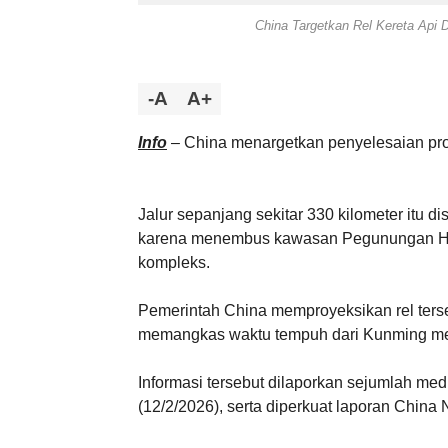
China Targetkan Rel Kereta Api D
-A
A+
Info
– China menargetkan penyelesaian proye
Jalur sepanjang sekitar 330 kilometer itu di
karena menembus kawasan Pegunungan Heng
kompleks.
Pemerintah China memproyeksikan rel terse
memangkas waktu tempuh dari Kunming men
Informasi tersebut dilaporkan sejumlah med
(12/2/2026), serta diperkuat laporan Chin