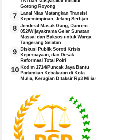
TNI dan Masyarakat melalui
Gotong Royong
Lanal Nias Matangkan Transisi
7
Kepemimpinan, Jelang Sertijab
Jenderal Masuk Gang, Danrem
8
052/Wijayakrama Gelar Sunatan
Massal dan Baksos untuk Warga
Tangerang Selatan
Diskusi Publik Soroti Krisis
9
Kepercayaan, dan Desak
Reformasi Total Polri
Kodim 1714/Puncak Jaya Bantu
10
Padamkan Kebakaran di Kota
Mulia, Kerugian Ditaksir Rp3 Miliar