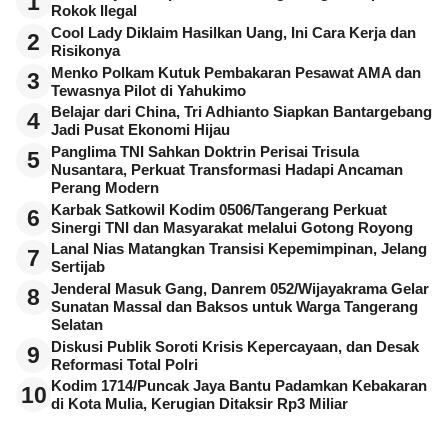
1
Rokok Ilegal
Cool Lady Diklaim Hasilkan Uang, Ini Cara Kerja dan
2
Risikonya
Menko Polkam Kutuk Pembakaran Pesawat AMA dan
3
Tewasnya Pilot di Yahukimo
Belajar dari China, Tri Adhianto Siapkan Bantargebang
4
Jadi Pusat Ekonomi Hijau
Panglima TNI Sahkan Doktrin Perisai Trisula
5
Nusantara, Perkuat Transformasi Hadapi Ancaman
Perang Modern
Karbak Satkowil Kodim 0506/Tangerang Perkuat
6
Sinergi TNI dan Masyarakat melalui Gotong Royong
Lanal Nias Matangkan Transisi Kepemimpinan, Jelang
7
Sertijab
Jenderal Masuk Gang, Danrem 052/Wijayakrama Gelar
8
Sunatan Massal dan Baksos untuk Warga Tangerang
Selatan
Diskusi Publik Soroti Krisis Kepercayaan, dan Desak
9
Reformasi Total Polri
Kodim 1714/Puncak Jaya Bantu Padamkan Kebakaran
10
di Kota Mulia, Kerugian Ditaksir Rp3 Miliar