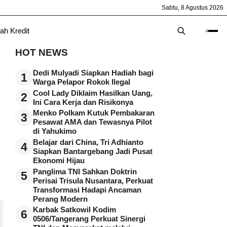
Sabtu, 8 Agustus 2026
ah Kredit
HOT NEWS
Dedi Mulyadi Siapkan Hadiah bagi
1
Warga Pelapor Rokok Ilegal
Cool Lady Diklaim Hasilkan Uang,
2
Ini Cara Kerja dan Risikonya
Menko Polkam Kutuk Pembakaran
3
Pesawat AMA dan Tewasnya Pilot
di Yahukimo
Belajar dari China, Tri Adhianto
4
Siapkan Bantargebang Jadi Pusat
Ekonomi Hijau
Panglima TNI Sahkan Doktrin
5
Perisai Trisula Nusantara, Perkuat
Transformasi Hadapi Ancaman
Perang Modern
Karbak Satkowil Kodim
6
0506/Tangerang Perkuat Sinergi