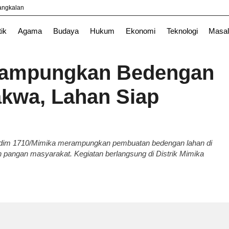
yangkalan
l
News
TNI
tik
Agama
Budaya
Hukum
Ekonomi
Teknologi
Masal
ampungkan Bedengan
kwa, Lahan Siap
odim 1710/Mimika merampungkan pembuatan bedengan lahan di
angan masyarakat. Kegiatan berlangsung di Distrik Mimika