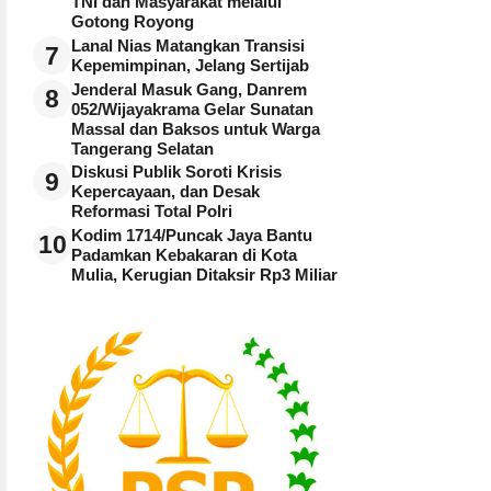
TNI dan Masyarakat melalui
Gotong Royong
Lanal Nias Matangkan Transisi
7
Kepemimpinan, Jelang Sertijab
Jenderal Masuk Gang, Danrem
8
052/Wijayakrama Gelar Sunatan
Massal dan Baksos untuk Warga
Tangerang Selatan
Diskusi Publik Soroti Krisis
9
Kepercayaan, dan Desak
Reformasi Total Polri
Kodim 1714/Puncak Jaya Bantu
10
Padamkan Kebakaran di Kota
Mulia, Kerugian Ditaksir Rp3 Miliar