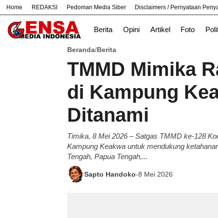
Home
REDAKSI
Pedoman Media Siber
Disclaimers / Pernyataan Pen
#
Bandung
Bekasi
Hukum
Nasiona
Berita
Opini
Artikel
Foto
Poli
Beranda
Berita
/
TMMD Mimika R
di Kampung Kea
Ditanami
Timika, 8 Mei 2026 – Satgas TMMD ke-128 K
Kampung Keakwa untuk mendukung ketahanan p
Tengah, Papua Tengah,...
Sapto Handoko
-
8 Mei 2026